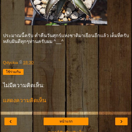
ประมาณนี้ครับ ค่ำคืนวันศุกร์แห่งชาติมาเยือนอีกแล้ว เต็มที่ครับ
หลับฝันดีทุกๆท่านครับผม ^__^
Qdyckia
ที่
18:30
ใช้ร่วมกัน
ไม่มีความคิดเห็น:
แสดงความคิดเห็น
‹
›
หน้าแรก