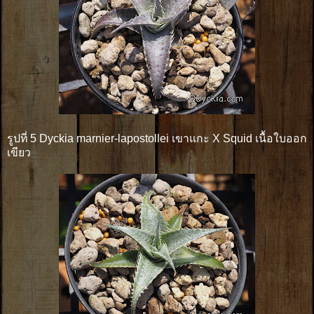
รูปที่ 5 Dyckia marnier-lapostollei เขาแกะ X Squid เนื้อใบออก
เขียว