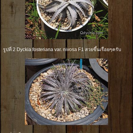
รูปที่ 2 Dyckia fosteriana var. nivosa F1 สวยขึ้นเรื่อยๆครับ