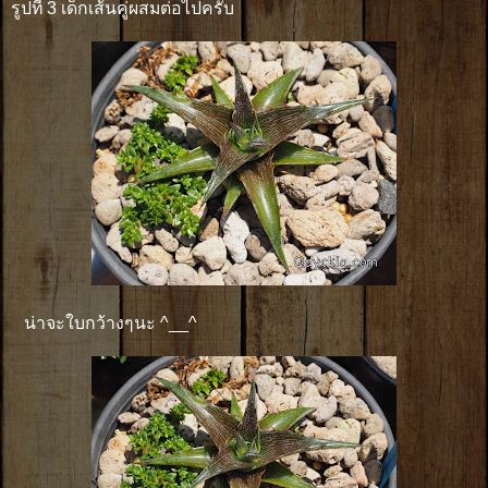
รูปที่ 3 เด็กเส้นคู่ผสมต่อไปครับ
น่าจะใบกว้างๆนะ ^__^