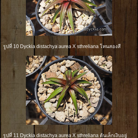
รูปที่ 10 Dyckia distachya aurea X sthreliana โทนสองสี
รูปที่ 11 Dyckia distachya aurea X sthreliana ต้นเล็กเงิบอยู่