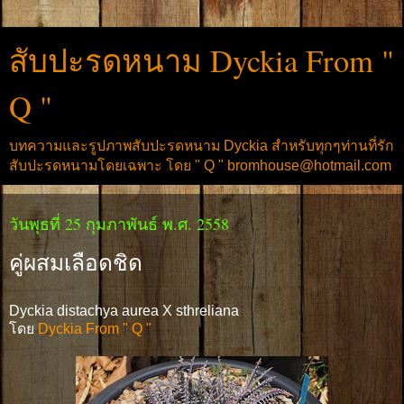
สับปะรดหนาม Dyckia From "
Q "
บทความและรูปภาพสับปะรดหนาม Dyckia สำหรับทุกๆท่านที่รัก
สับปะรดหนามโดยเฉพาะ โดย " Q " bromhouse@hotmail.com
วันพุธที่ 25 กุมภาพันธ์ พ.ศ. 2558
คู่ผสมเลือดชิด
Dyckia distachya aurea X sthreliana
โดย
Dyckia From " Q "