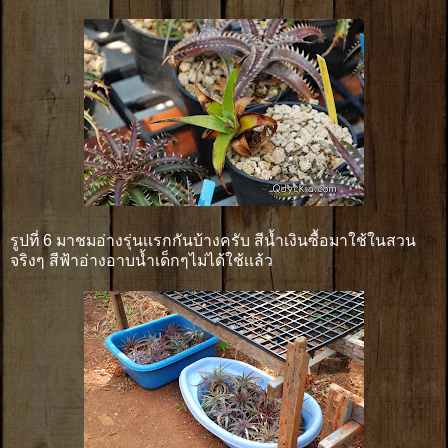
รูปที่ 6 มาชมอ่างรุ่นเเรกกันบ้างครับ สีน้ำเงินซื้อมาใช้ในสวน
จริงๆ สีฟ้าอ่างอาบน้ำเด็กๆไม่ได้ใช้เเล้ว