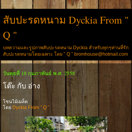
สับปะรดหนาม Dyckia From "
Q "
บทความและรูปภาพสับปะรดหนาม Dyckia สำหรับทุกๆท่านที่รัก
สับปะรดหนามโดยเฉพาะ โดย " Q " bromhouse@hotmail.com
วันพุธที่ 18 กุมภาพันธ์ พ.ศ. 2558
โต๊ะ กับ อ่าง
โซนไม้เมล็ด
โดย
Dyckia From " Q "