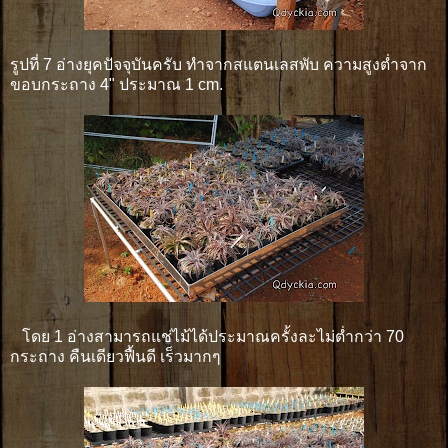
รูปที่ 7 อ่างยุคปัจจุบันครับ ทำจากสแตนเลสพับ ความสูงต่ำจาก
ขอบกระถาง 4" ประมาณ 1 cm.
โดย 1 อ่างสามารถแช่ไม้ได้ประมาณครั้งละไม่ต่ำกว่า 70
กระถาง คืนเดียวฟื้นดี เร็วมากๆ