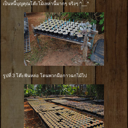
เป็นหนี้บุญคุณโต๊ะไม้เหล่านี้มากๆ จริงๆ ^__^
รูปที่ 3 โต๊ะฟันหล่อ โดนพวกมือกาวฉกไม้ไป