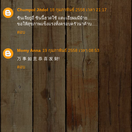
Chumpol Jitdol
18 กุมภาพันธ์ 2558 เวลา 21:17
ซินเจียยู่อี่ ซินนี้ฮวดใช้ แตะเอียผมมีม้าย........
ขอให้สุขภาพแข็งแรงทั้งครอบครัวนาค้าบ.....
ตอบ
Momy Anna
19 กุมภาพันธ์ 2558 เวลา 08:53
万 事 如 意 恭 喜 发 财!
ตอบ