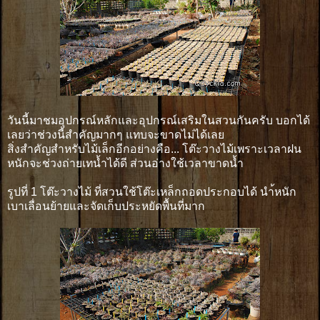
วันนี้มาชมอุปกรณ์หลักและอุปกรณ์เสริมในสวนกันครับ บอกได้
เลยว่าช่วงนี้สำคัญมากๆ แทบจะขาดไม่ได้เลย
สิ่งสำคัญสำหรับไม้เล็กอีกอย่างคือ... โต๊ะวางไม้เพราะเวลาฝน
หนักจะช่วงถ่ายเทน้ำได้ดี ส่วนอ่างใช้เวลาขาดน้ำ
รูปที่ 1 โต๊ะวางไม้ ที่สวนใช้โต๊ะเหล็กถอดประกอบได้ นำ้หนัก
เบาเลื่อนย้ายและจัดเก็บประหยัดพื้นที่มาก