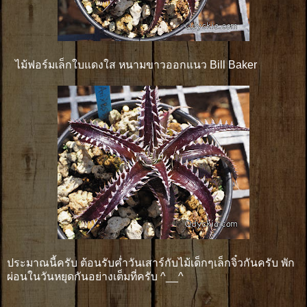
ไม้ฟอร์มเล็กใบแดงใส หนามขาวออกแนว Bill Baker
ประมาณนี้ครับ ต้อนรับค่ำวันเสาร์กับไม้เด็กๆเล็กจิ๋วกันครับ พัก
ผ่อนในวันหยุดกันอย่างเต็มที่ครับ ^__^