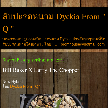
สับปะรดหนาม Dyckia From "
Q "
บทความและรูปภาพสับปะรดหนาม Dyckia สำหรับทุกๆท่านที่รัก
สับปะรดหนามโดยเฉพาะ โดย " Q " bromhouse@hotmail.com
วันเสาร์ที่ 14 กุมภาพันธ์ พ.ศ. 2558
Bill Baker X Larry The Chopper
New Hybrid
โดย
Dyckia From " Q "