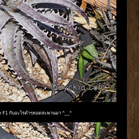
 Blue F1 กับอะไรดำๆทอดสะพานมา ^__^