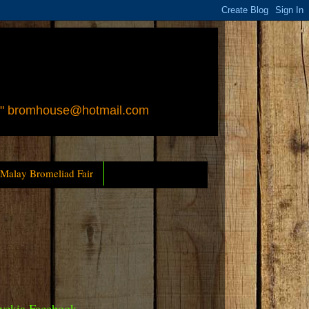
 " bromhouse@hotmail.com
 Malay Bromeliad Fair
yckia Facebook