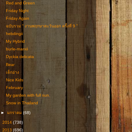
Red and Green
Friday Night
Friday Again
ฉบับรวม " งานพฤกษาตะวันออก ครั้งที่ 9 "
hebdingii
My Hybrid
burle-marxii
Dyckia delicata
Bear
เด็กอ่าง
Nice Kids
February
My garden with full sun.
Snow in Thailand
►
มกราคม
(68)
►
2014
(738)
►
2013
(696)