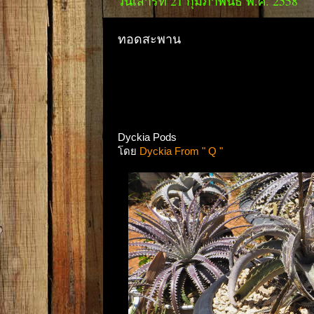
วันเสาร์ที่ 21 กุมภาพันธ์ พ.ศ. 2558
ทอดสะพาน
Dyckia Pods
โดย
Dyckia From " Q "