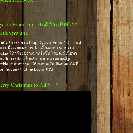
yckia From " Q " ยินดีต้อนรับสู่โลก
ับปะรดหนาม
ัสดีครับทุกๆท่าน Blog Dyckia From " Q " ผมทำ
้นมาเพื่อเผยแพร่การปลูกเลี้ยงสับปะรดหนาม
ckia ให้กว้างขวางมากยิ่งขึ้น โดยจะมีเนื้อหา
ี่ยวกับการปลูกเลี้ยงสับปะรดหนามและมีรูป
ckia ชนิดต่างๆมาให้ชมกันครับ ติดต่อผมได้ที่
romhouse@hotmail.com ครับ
erry Christmas to All ^__^