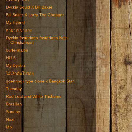
Dyckia Squid X Bill Baker
Bill Baker X Larry The Chopper
My Hybrid
ทายาทเขาแกะ
Dyckia fosteriana-fosteriana Nels
Christianson
burle-marxii
HU-5
My Dyckia
ไม้เล็กต้นโปรดๆ
goehringii type clone x Bangkok Star
Tuesday
Red Leaf and White Trichome
Brazilian
Sunday
Next
Mix