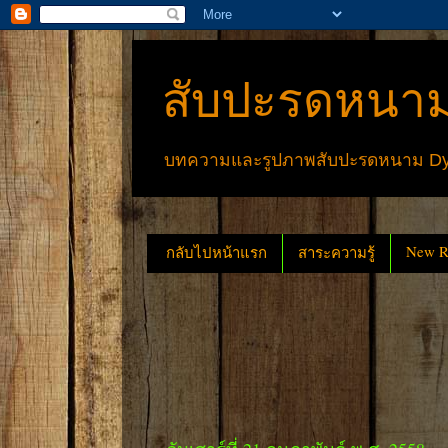
สับปะรดหนาม
บทความและรูปภาพสับปะรดหนาม Dyck
New Re
กลับไปหน้าแรก
สาระความรู้