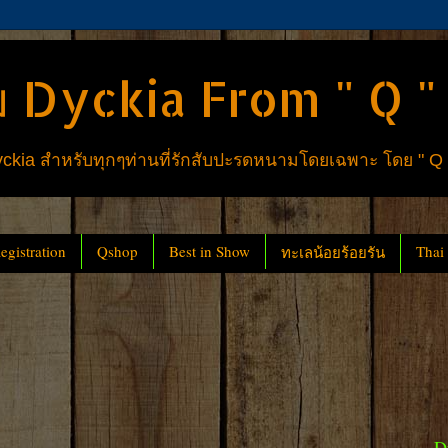
 Dyckia From " Q "
ia สำหรับทุกๆท่านที่รักสับปะรดหนามโดยเฉพาะ โดย " Q
gistration
Qshop
Best in Show
Thai
ทะเลน้อยร้อยรัน
D