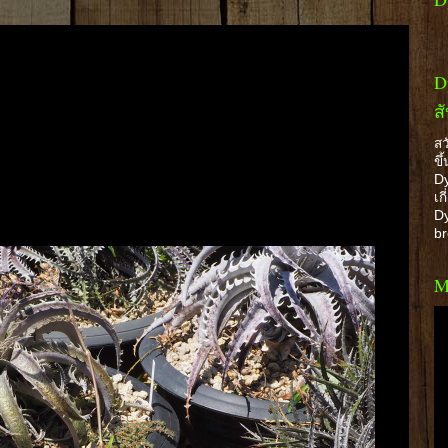
D
ส
สว
ขึ
Dy
เก
Dy
b
M