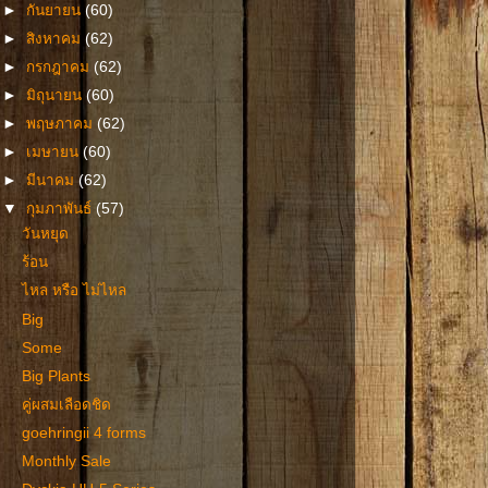
►
กันยายน
(60)
►
สิงหาคม
(62)
►
กรกฎาคม
(62)
►
มิถุนายน
(60)
►
พฤษภาคม
(62)
►
เมษายน
(60)
►
มีนาคม
(62)
▼
กุมภาพันธ์
(57)
วันหยุด
ร้อน
ไหล หรือ ไม่ไหล
Big
Some
Big Plants
คู่ผสมเลือดชิด
goehringii 4 forms
Monthly Sale