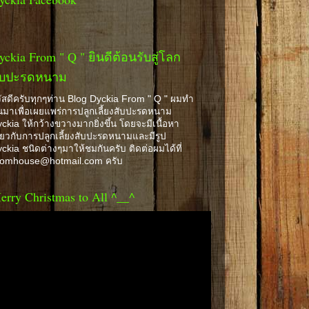
yckia From " Q " ยินดีต้อนรับสู่โลก
ับปะรดหนาม
ัสดีครับทุกๆท่าน Blog Dyckia From " Q " ผมทำ
้นมาเพื่อเผยแพร่การปลูกเลี้ยงสับปะรดหนาม
ckia ให้กว้างขวางมากยิ่งขึ้น โดยจะมีเนื้อหา
ี่ยวกับการปลูกเลี้ยงสับปะรดหนามและมีรูป
ckia ชนิดต่างๆมาให้ชมกันครับ ติดต่อผมได้ที่
romhouse@hotmail.com ครับ
erry Christmas to All ^__^