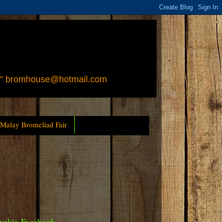
 " bromhouse@hotmail.com
 Malay Bromeliad Fair
yckia Facebook