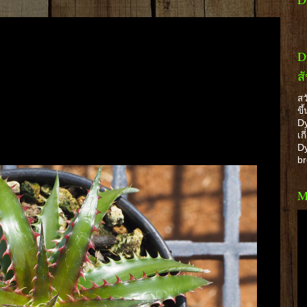
D
ส
สว
ขึ
Dy
เก
Dy
b
M