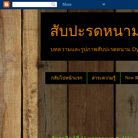
สับปะรดหนาม
บทความและรูปภาพสับปะรดหนาม Dyck
New Re
กลับไปหน้าแรก
สาระความรู้