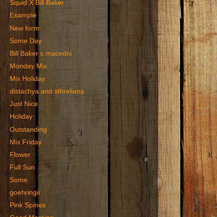
Squid X Bill Baker
Example
New form
Some Day
Bill Baker x macedoi
Monday Mix
Mix Holiday
distachya and sthreliana
Just Nice
Holiday
Outstanding
Mix Friday
Flower
Full Sun
Some
goehringii
Pink Spines