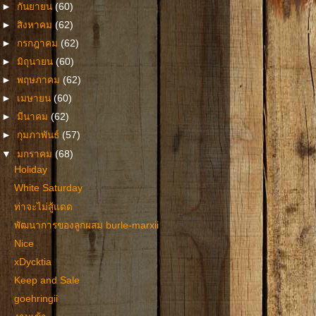
►
กันยายน
(60)
►
สิงหาคม
(62)
►
กรกฎาคม
(62)
►
มิถุนายน
(60)
►
พฤษภาคม
(62)
►
เมษายน
(60)
►
มีนาคม
(62)
►
กุมภาพันธ์
(57)
▼
มกราคม
(68)
Holiday
White Saturday
ท่าจะไม่สู้แดด
พัฒนาการของลูกผสม burle-marxii
Nice
xDycktia
Keep and Sale
goehringii