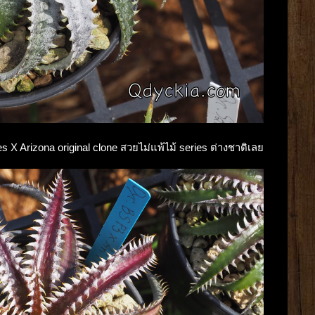
es X Arizona original clone สวยไม่แพ้ไม้ series ต่างชาติเลย