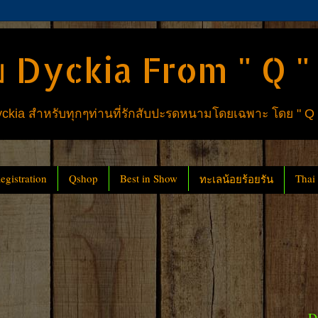
 Dyckia From " Q "
ia สำหรับทุกๆท่านที่รักสับปะรดหนามโดยเฉพาะ โดย " Q
gistration
Qshop
Best in Show
Thai
ทะเลน้อยร้อยรัน
D