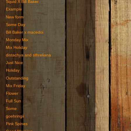
Squid X Bill Baker
Example
New form
Some Day
Bill Baker x macedoi
Monday Mix
Mix Holiday
distachya and sthreliana
Just Nice
Holiday
Outstanding
Mix Friday
Flower
Full Sun
Some
goehringii
Pink Spines