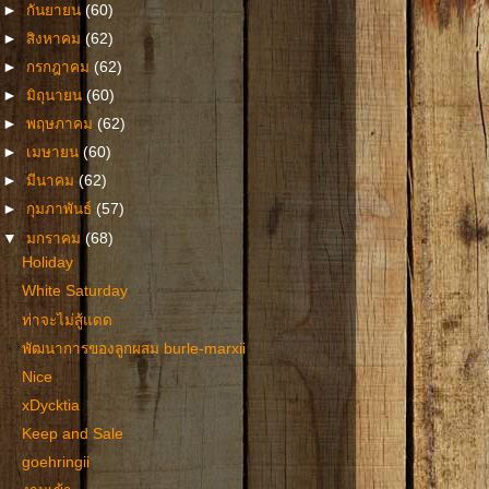
►
กันยายน
(60)
►
สิงหาคม
(62)
►
กรกฎาคม
(62)
►
มิถุนายน
(60)
►
พฤษภาคม
(62)
►
เมษายน
(60)
►
มีนาคม
(62)
►
กุมภาพันธ์
(57)
▼
มกราคม
(68)
Holiday
White Saturday
ท่าจะไม่สู้แดด
พัฒนาการของลูกผสม burle-marxii
Nice
xDycktia
Keep and Sale
goehringii