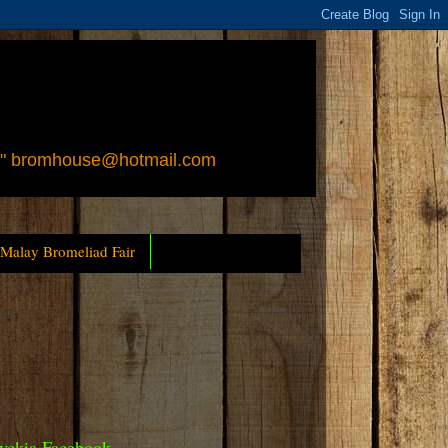
 " bromhouse@hotmail.com
 Malay Bromeliad Fair
yckia Facebook