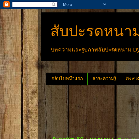
สับปะรดหนาม
บทความและรูปภาพสับปะรดหนาม Dyck
New Re
กลับไปหน้าแรก
สาระความรู้