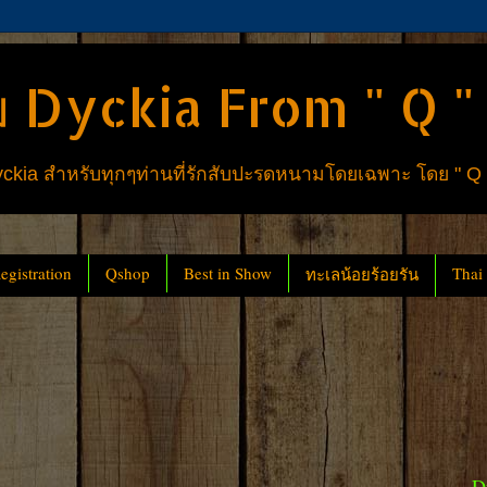
 Dyckia From " Q "
ia สำหรับทุกๆท่านที่รักสับปะรดหนามโดยเฉพาะ โดย " Q
gistration
Qshop
Best in Show
Thai
ทะเลน้อยร้อยรัน
D