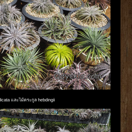
elicata และไม้ตระกูล hebdingii