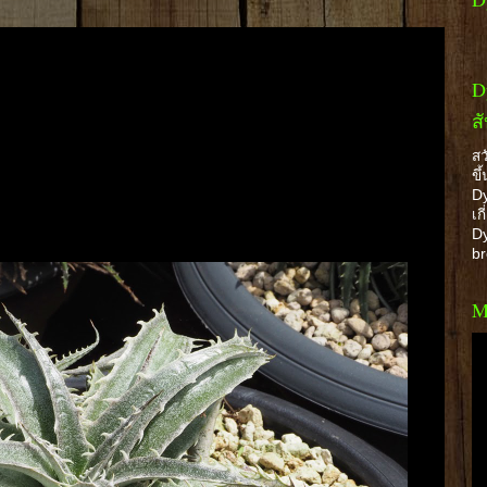
D
ส
สว
ขึ
Dy
เก
Dy
b
M