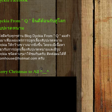
yckia From " Q " ยินดีต้อนรับสู่โลก
ับปะรดหนาม
ัสดีครับทุกๆท่าน Blog Dyckia From " Q " ผมทำ
้นมาเพื่อเผยแพร่การปลูกเลี้ยงสับปะรดหนาม
ckia ให้กว้างขวางมากยิ่งขึ้น โดยจะมีเนื้อหา
ี่ยวกับการปลูกเลี้ยงสับปะรดหนามและมีรูป
ckia ชนิดต่างๆมาให้ชมกันครับ ติดต่อผมได้ที่
romhouse@hotmail.com ครับ
erry Christmas to All ^__^