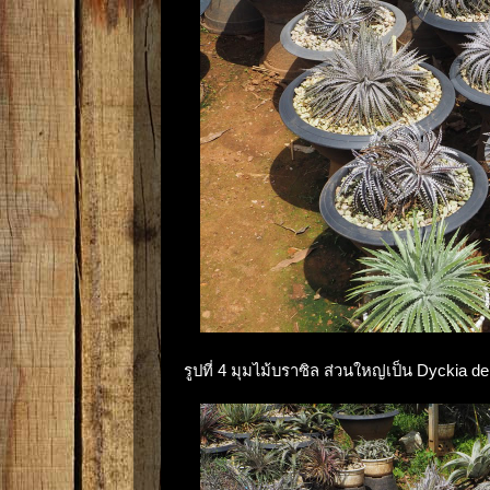
รูปที่ 4 มุมไม้บราซิล ส่วนใหญ่เป็น Dyckia d