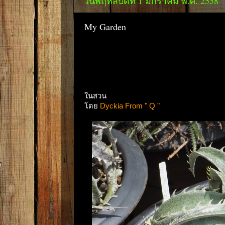
วันพฤหัสบดีที่ 1 มกราคม พ.ศ. 2558
My Garden
ในสวน
โดย
Dyckia From " Q "