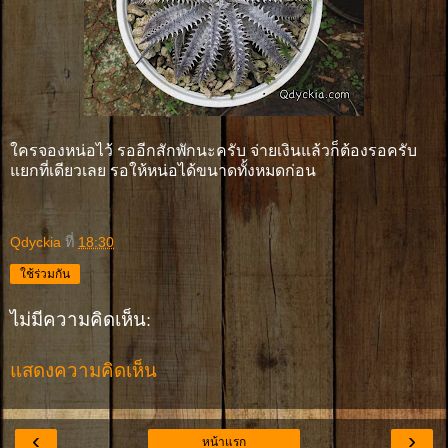
ใครจองหน่อไว้ รออีกสักพักนะครับ จ่ายเงินแล้วก็ต้องรอครับ
แยกที่เดียวเลย รอให้หน่อได้ขนาดทั้งหมดก่อน
Qdyckia
ที่
18:30
ใช้ร่วมกัน
ไม่มีความคิดเห็น:
แสดงความคิดเห็น
‹
›
หน้าแรก