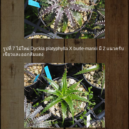
รูปที่ 7 ไม้ใหม่ Dyckia platyphylla X burle-marxii มี 2 แนวครับ
เขียวและออกส้มแดง