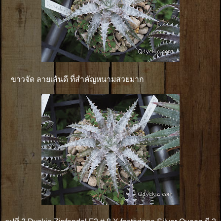
ขาวจัด ลายเส้นดี ที่สำคัญหนามสวยมาก