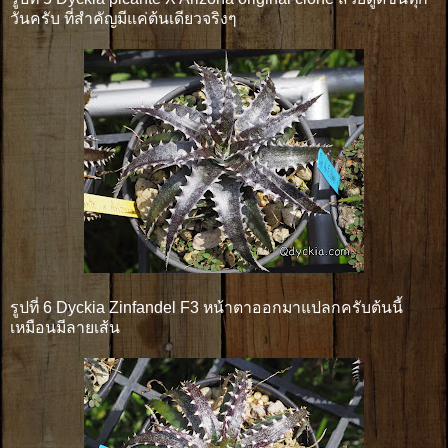
วันครับ ที่สำคัญมีแค่ต้นเดียวจริงๆ
รูปที่ 6 Dyckia Zinfandel F3 หน้าตาออกมาแปลกครับต้นนี้
เหมือนมีลายเส้น