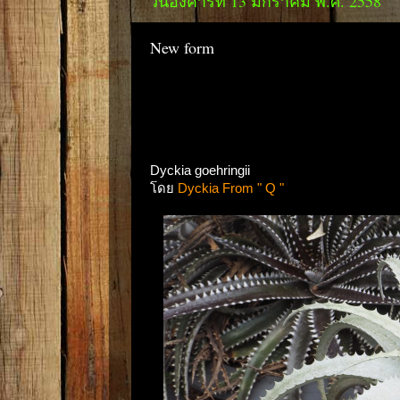
วันอังคารที่ 13 มกราคม พ.ศ. 2558
New form
Dyckia goehringii
โดย
Dyckia From " Q "