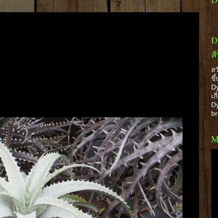
D
ส
สว
ขึ
Dy
เก
Dy
b
M