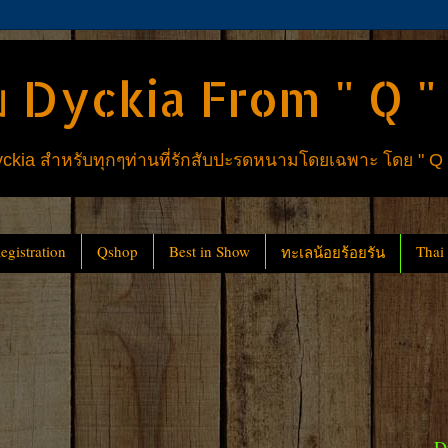
 Dyckia From " Q "
ia สำหรับทุกๆท่านที่รักสับปะรดหนามโดยเฉพาะ โดย " Q
gistration
Qshop
Best in Show
Thai
ทะเลน้อยร้อยรัน
D