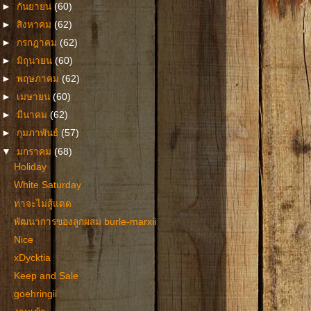
►
กันยายน
(60)
►
สิงหาคม
(62)
►
กรกฎาคม
(62)
►
มิถุนายน
(60)
►
พฤษภาคม
(62)
►
เมษายน
(60)
►
มีนาคม
(62)
►
กุมภาพันธ์
(57)
▼
มกราคม
(68)
Holiday
White Saturday
ท่าจะไม่สู้แดด
พัฒนาการของลูกผสม burle-marxii
Nice
xDycktia
Keep and Sale
goehringii