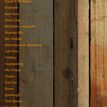
Squid X Bill Baker
Example
New form
Some Day
Bill Baker x macedoi
Monday Mix
Mix Holiday
distachya and sthreliana
Just Nice
Holiday
Outstanding
Mix Friday
Flower
Full Sun
Some
goehringii
Pink Spines