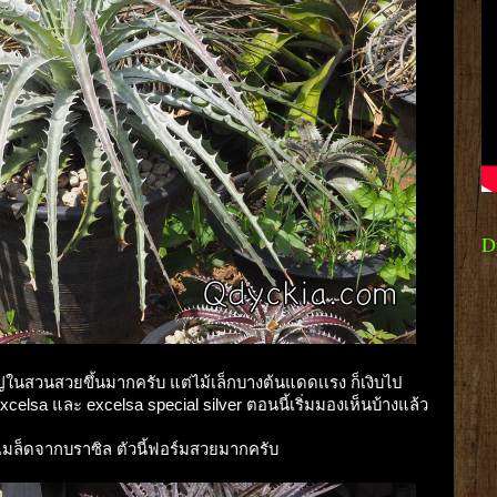
D
หญ่ในสวนสวยขึ้นมากครับ แต่ไม้เล็กบางต้นแดดเเรง ก็เงิบไป
lsa และ excelsa special silver ตอนนี้เริ่มมองเห็นบ้างแล้ว
าะเมล็ดจากบราซิล ตัวนี้ฟอร์มสวยมากครับ