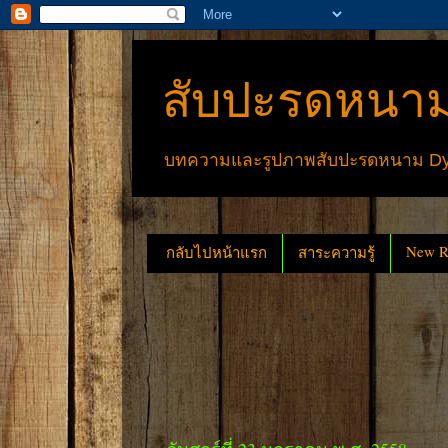
สับปะรดหนาม
บทความและรูปภาพสับปะรดหนาม Dyck
New Re
กลับไปหน้าแรก
สาระความรู้