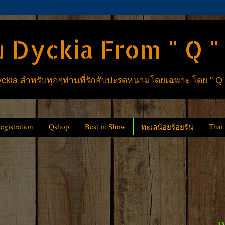
 Dyckia From " Q "
ia สำหรับทุกๆท่านที่รักสับปะรดหนามโดยเฉพาะ โดย " Q
gistration
Qshop
Best in Show
Thai
ทะเลน้อยร้อยรัน
D