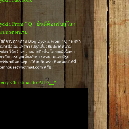
yckia From " Q " ยินดีต้อนรับสู่โลก
ับปะรดหนาม
ัสดีครับทุกๆท่าน Blog Dyckia From " Q " ผมทำ
้นมาเพื่อเผยแพร่การปลูกเลี้ยงสับปะรดหนาม
ckia ให้กว้างขวางมากยิ่งขึ้น โดยจะมีเนื้อหา
ี่ยวกับการปลูกเลี้ยงสับปะรดหนามและมีรูป
ckia ชนิดต่างๆมาให้ชมกันครับ ติดต่อผมได้ที่
romhouse@hotmail.com ครับ
erry Christmas to All ^__^