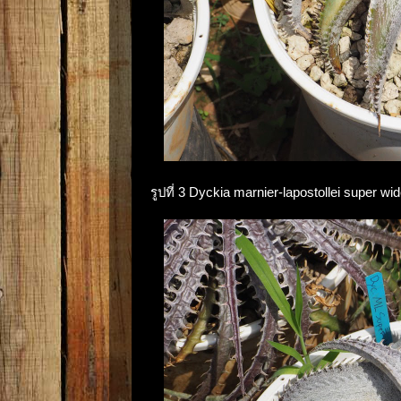
รูปที่ 3 Dyckia marnier-lapostollei super 