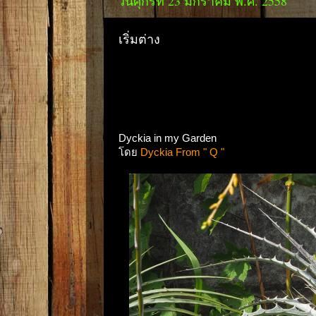
วันศุกร์ที่ 23 มกราคม พ.ศ. 2558
เริ่มต่าง
Dyckia in my Garden
โดย
Dyckia From " Q "