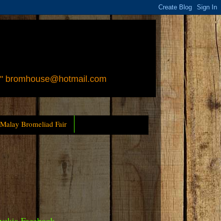
 " bromhouse@hotmail.com
 Malay Bromeliad Fair
yckia Facebook