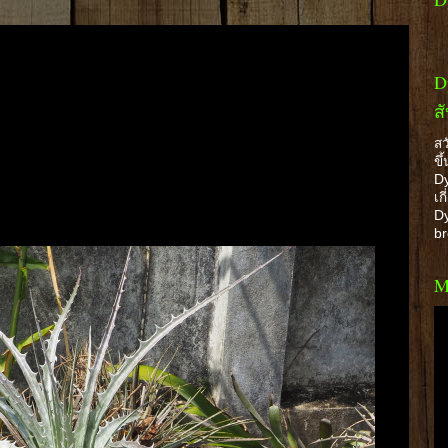
D
ส
สว
ขึ
Dy
เก
Dy
b
M