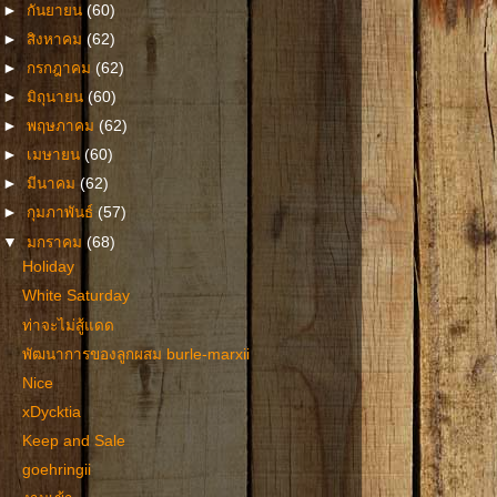
►
กันยายน
(60)
►
สิงหาคม
(62)
►
กรกฎาคม
(62)
►
มิถุนายน
(60)
►
พฤษภาคม
(62)
►
เมษายน
(60)
►
มีนาคม
(62)
►
กุมภาพันธ์
(57)
▼
มกราคม
(68)
Holiday
White Saturday
ท่าจะไม่สู้แดด
พัฒนาการของลูกผสม burle-marxii
Nice
xDycktia
Keep and Sale
goehringii