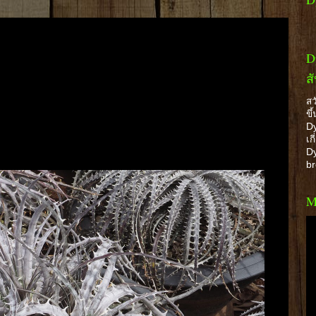
D
ส
สว
ขึ
Dy
เก
Dy
b
M