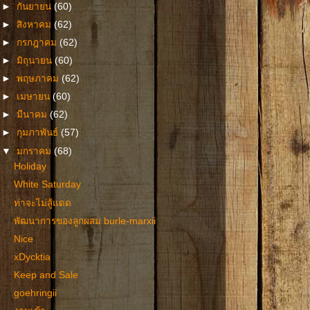
►
กันยายน
(60)
►
สิงหาคม
(62)
►
กรกฎาคม
(62)
►
มิถุนายน
(60)
►
พฤษภาคม
(62)
►
เมษายน
(60)
►
มีนาคม
(62)
►
กุมภาพันธ์
(57)
▼
มกราคม
(68)
Holiday
White Saturday
ท่าจะไม่สู้แดด
พัฒนาการของลูกผสม burle-marxii
Nice
xDycktia
Keep and Sale
goehringii