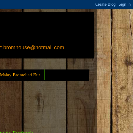
 " bromhouse@hotmail.com
 Malay Bromeliad Fair
yckia Facebook