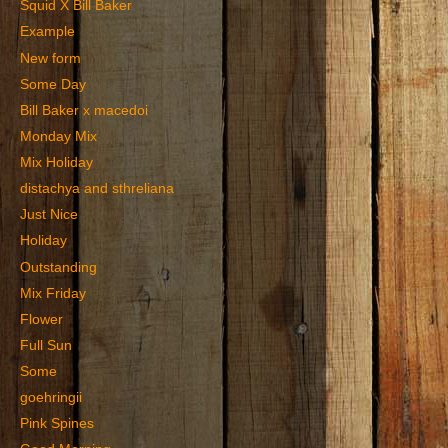
Squid X Bill Baker
Example
New form
Some Day
Bill Baker x macedoi
Monday Mix
Mix Holiday
distachya and sthreliana
Just Nice
Holiday
Outstanding
Mix Friday
Flower
Full Sun
Some
goehringii
Pink Spines