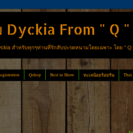
 Dyckia From " Q "
ia สำหรับทุกๆท่านที่รักสับปะรดหนามโดยเฉพาะ โดย " Q
gistration
Qshop
Best in Show
Thai
ทะเลน้อยร้อยรัน
D