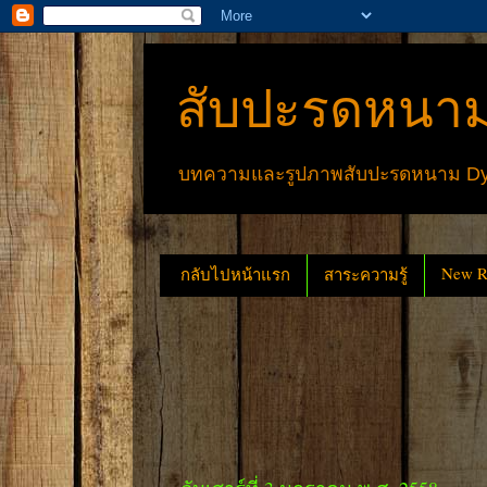
สับปะรดหนาม
บทความและรูปภาพสับปะรดหนาม Dyck
New Re
กลับไปหน้าแรก
สาระความรู้