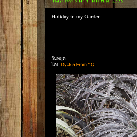
วันเสาร์ที่ 3 มกราคม พ.ศ. 2558
Holiday in my Garden
วันหยุด
โดย
Dyckia From " Q "