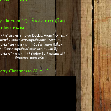
yckia From " Q " ยินดีต้อนรับสู่โลก
ับปะรดหนาม
ัสดีครับทุกๆท่าน Blog Dyckia From " Q " ผมทำ
้นมาเพื่อเผยแพร่การปลูกเลี้ยงสับปะรดหนาม
ckia ให้กว้างขวางมากยิ่งขึ้น โดยจะมีเนื้อหา
ี่ยวกับการปลูกเลี้ยงสับปะรดหนามและมีรูป
ckia ชนิดต่างๆมาให้ชมกันครับ ติดต่อผมได้ที่
romhouse@hotmail.com ครับ
erry Christmas to All ^__^