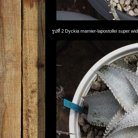
รูปที่ 2 Dyckia marnier-lapostollei super 