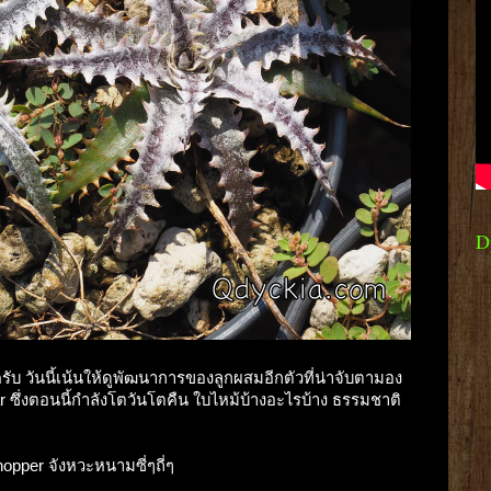
D
บ วันนี้เน้นให้ดูพัฒนาการของลูกผสมอีกตัวที่น่าจับตามอง
r ซึ่งตอนนี้กำลังโตวันโตคืน ใบไหม้บ้างอะไรบ้าง ธรรมชาติ
Chopper จังหวะหนามซี่ๆถี่ๆ