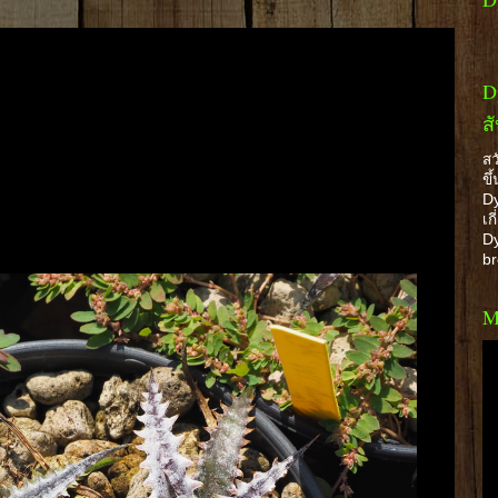
D
ส
สว
ขึ
Dy
เก
Dy
b
M