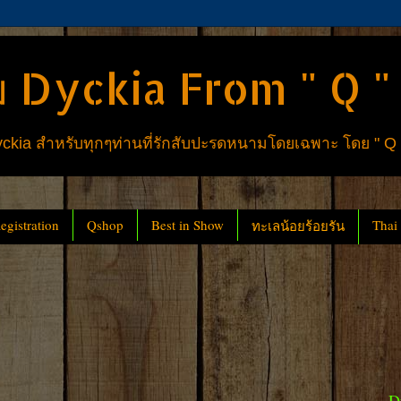
 Dyckia From " Q "
ia สำหรับทุกๆท่านที่รักสับปะรดหนามโดยเฉพาะ โดย " Q
gistration
Qshop
Best in Show
Thai
ทะเลน้อยร้อยรัน
D