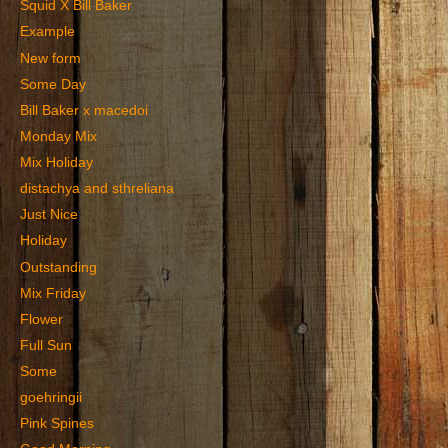
Squid X Bill Baker
Example
New form
Some Day
Bill Baker x macedoi
Monday Mix
Mix Holiday
distachya and sthreliana
Just Nice
Holiday
Outstanding
Mix Friday
Flower
Full Sun
Some
goehringii
Pink Spines