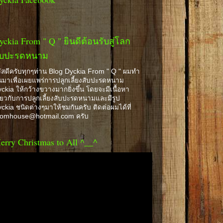
yckia From " Q " ยินดีต้อนรับสู่โลก
ับปะรดหนาม
ัสดีครับทุกๆท่าน Blog Dyckia From " Q " ผมทำ
้นมาเพื่อเผยแพร่การปลูกเลี้ยงสับปะรดหนาม
ckia ให้กว้างขวางมากยิ่งขึ้น โดยจะมีเนื้อหา
ี่ยวกับการปลูกเลี้ยงสับปะรดหนามและมีรูป
ckia ชนิดต่างๆมาให้ชมกันครับ ติดต่อผมได้ที่
romhouse@hotmail.com ครับ
erry Christmas to All ^__^