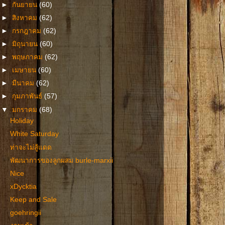
►
กันยายน
(60)
►
สิงหาคม
(62)
►
กรกฎาคม
(62)
►
มิถุนายน
(60)
►
พฤษภาคม
(62)
►
เมษายน
(60)
►
มีนาคม
(62)
►
กุมภาพันธ์
(57)
▼
มกราคม
(68)
Holiday
White Saturday
ท่าจะไม่สู้แดด
พัฒนาการของลูกผสม burle-marxii
Nice
xDycktia
Keep and Sale
goehringii