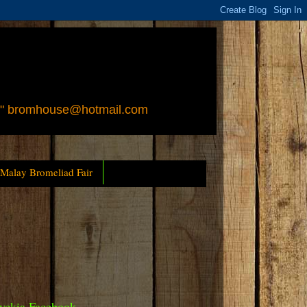
 " bromhouse@hotmail.com
 Malay Bromeliad Fair
yckia Facebook