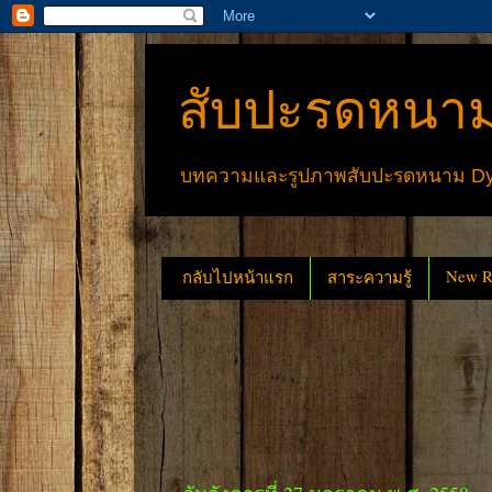
สับปะรดหนาม
บทความและรูปภาพสับปะรดหนาม Dyck
New Re
กลับไปหน้าแรก
สาระความรู้