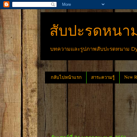
สับปะรดหนาม
บทความและรูปภาพสับปะรดหนาม Dyck
New Re
กลับไปหน้าแรก
สาระความรู้