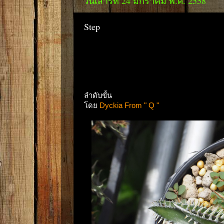
วันเสาร์ที่ 24 มกราคม พ.ศ. 2558
Step
ลำดับขั้น
โดย
Dyckia From " Q "