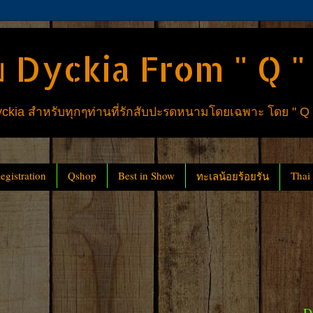
 Dyckia From " Q "
ia สำหรับทุกๆท่านที่รักสับปะรดหนามโดยเฉพาะ โดย " Q
gistration
Qshop
Best in Show
Thai
ทะเลน้อยร้อยรัน
D