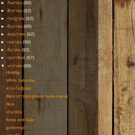
►
กันยายน
(60)
►
สิงหาคม
(62)
►
กรกฎาคม
(62)
►
มิถุนายน
(60)
►
พฤษภาคม
(62)
►
เมษายน
(60)
►
มีนาคม
(62)
►
กุมภาพันธ์
(57)
▼
มกราคม
(68)
Holiday
White Saturday
ท่าจะไม่สู้แดด
พัฒนาการของลูกผสม burle-marxii
Nice
xDycktia
Keep and Sale
goehringii