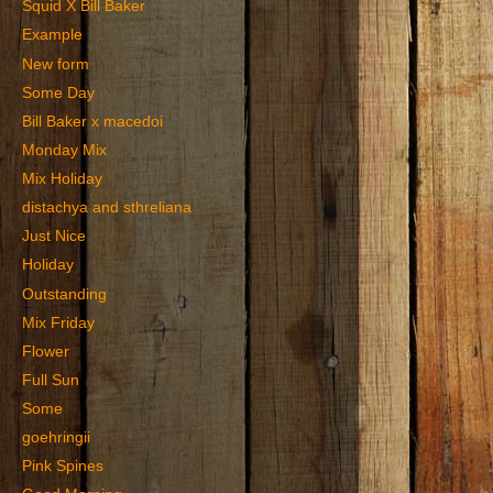
Squid X Bill Baker
Example
New form
Some Day
Bill Baker x macedoi
Monday Mix
Mix Holiday
distachya and sthreliana
Just Nice
Holiday
Outstanding
Mix Friday
Flower
Full Sun
Some
goehringii
Pink Spines