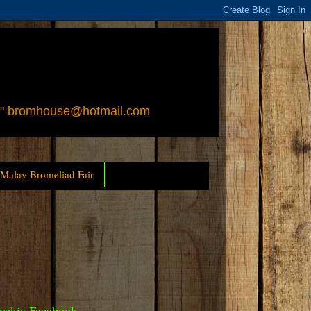
 " bromhouse@hotmail.com
 Malay Bromeliad Fair
yckia Facebook