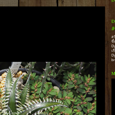
D
ส
สว
ขึ
Dy
เก
Dy
b
M