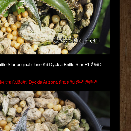
tle Star original clone กับ Dyckia Britlle Star F1 คือตัว
ิด รวมไปถึงตัว Dyckia Arizona ด้วยครับ @@@@@