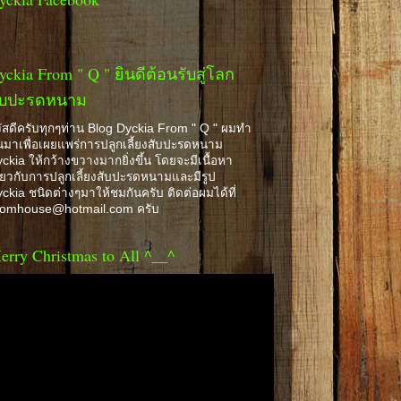
yckia From " Q " ยินดีต้อนรับสู่โลก
ับปะรดหนาม
ัสดีครับทุกๆท่าน Blog Dyckia From " Q " ผมทำ
้นมาเพื่อเผยแพร่การปลูกเลี้ยงสับปะรดหนาม
ckia ให้กว้างขวางมากยิ่งขึ้น โดยจะมีเนื้อหา
ี่ยวกับการปลูกเลี้ยงสับปะรดหนามและมีรูป
ckia ชนิดต่างๆมาให้ชมกันครับ ติดต่อผมได้ที่
romhouse@hotmail.com ครับ
erry Christmas to All ^__^