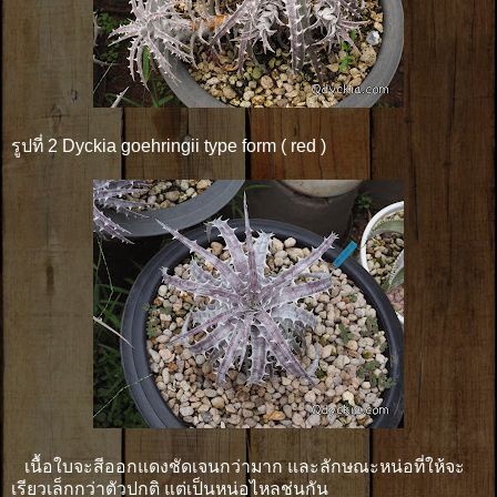
รูปที่ 2 Dyckia goehringii type form ( red )
เนื้อใบจะสีออกแดงชัดเจนกว่ามาก และลักษณะหน่อที่ให้จะ
เรียวเล็กกว่าตัวปกติ แต่เป็นหน่อไหลช่นกัน