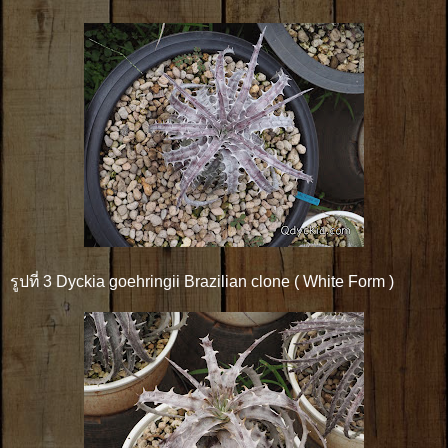
รูปที่ 3 Dyckia goehringii Brazilian clone ( White Form )