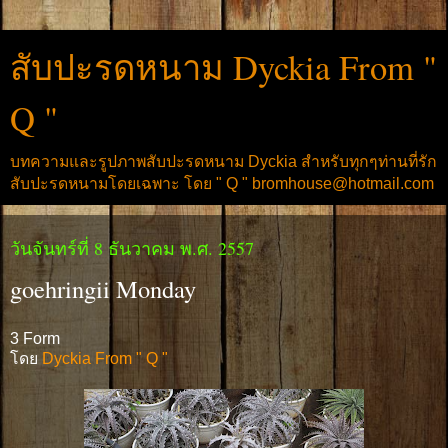
สับปะรดหนาม Dyckia From "
Q "
บทความและรูปภาพสับปะรดหนาม Dyckia สำหรับทุกๆท่านที่รัก
สับปะรดหนามโดยเฉพาะ โดย " Q " bromhouse@hotmail.com
วันจันทร์ที่ 8 ธันวาคม พ.ศ. 2557
goehringii Monday
3 Form
โดย
Dyckia From " Q "