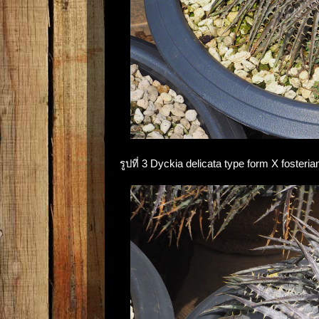
รูปที่ 3 Dyckia delicata type form X fosteria