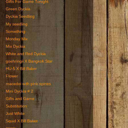
Gifts For Game Tonight
Green Dyckia
Dyckia Seedling
My seedling
Something
Monday Mix
Mix Dyckia
White and Red Dyckia
goehringii X Bangkok Star
HU-5 X Bill Baker
Flower
macedoi with pink spines
Mini Dyckia # 2
Gifts and Game
Substitution
Just White
Squid X Bill Baker