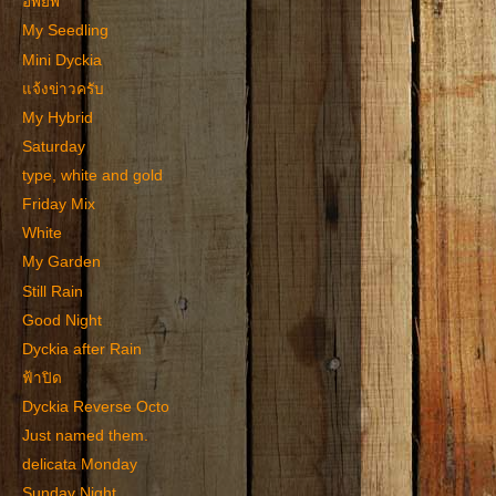
อพยพ
My Seedling
Mini Dyckia
แจ้งข่าวครับ
My Hybrid
Saturday
type, white and gold
Friday Mix
White
My Garden
Still Rain
Good Night
Dyckia after Rain
ฟ้าปิด
Dyckia Reverse Octo
Just named them.
delicata Monday
Sunday Night