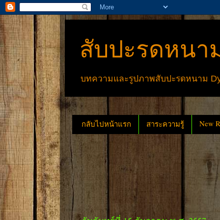
สับปะรดหนาม
บทความและรูปภาพสับปะรดหนาม Dyck
New Re
กลับไปหน้าแรก
สาระความรู้