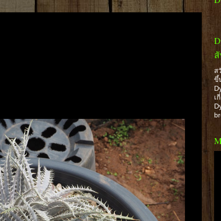
D
ส
สว
ขึ
Dy
เก
Dy
b
M