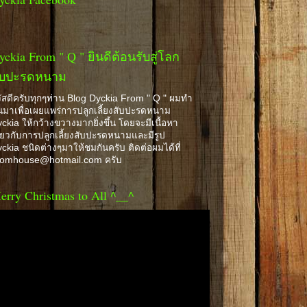
yckia From " Q " ยินดีต้อนรับสู่โลก
ับปะรดหนาม
ัสดีครับทุกๆท่าน Blog Dyckia From " Q " ผมทำ
้นมาเพื่อเผยแพร่การปลูกเลี้ยงสับปะรดหนาม
ckia ให้กว้างขวางมากยิ่งขึ้น โดยจะมีเนื้อหา
ี่ยวกับการปลูกเลี้ยงสับปะรดหนามและมีรูป
ckia ชนิดต่างๆมาให้ชมกันครับ ติดต่อผมได้ที่
romhouse@hotmail.com ครับ
erry Christmas to All ^__^