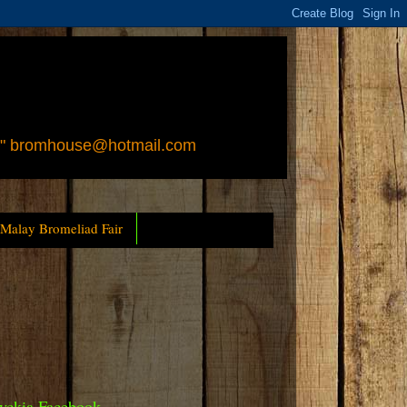
 " bromhouse@hotmail.com
 Malay Bromeliad Fair
yckia Facebook