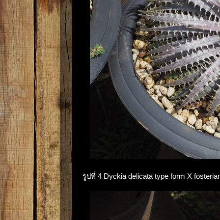
รูปที่ 4 Dyckia delicata type form X fosteria