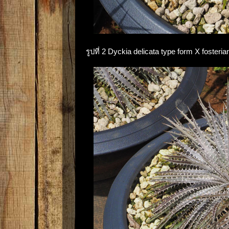
รูปที่ 2 Dyckia delicata type form X fosteria