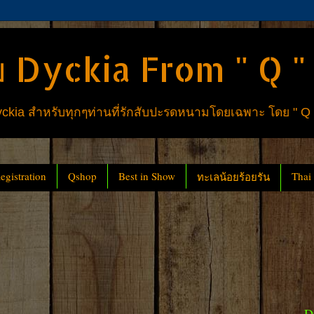
 Dyckia From " Q "
ia สำหรับทุกๆท่านที่รักสับปะรดหนามโดยเฉพาะ โดย " Q
gistration
Qshop
Best in Show
Thai
ทะเลน้อยร้อยรัน
D