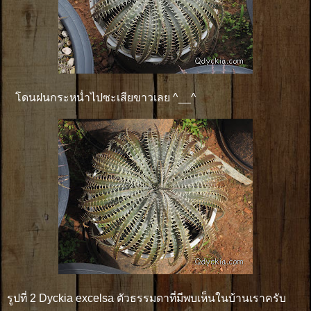
โดนฝนกระหน่ำไปซะเสียขาวเลย ^__^
รูปที่ 2 Dyckia excelsa ตัวธรรมดาที่มีพบเห็นในบ้านเราครับ