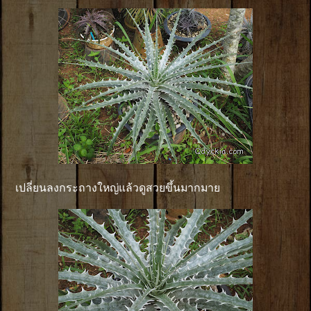
เปลี่ยนลงกระถางใหญ่แล้วดูสวยขึ้นมากมาย