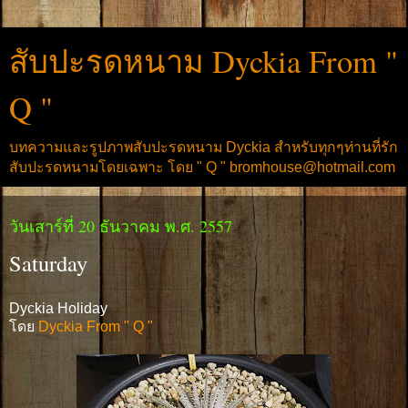
สับปะรดหนาม Dyckia From "
Q "
บทความและรูปภาพสับปะรดหนาม Dyckia สำหรับทุกๆท่านที่รัก
สับปะรดหนามโดยเฉพาะ โดย " Q " bromhouse@hotmail.com
วันเสาร์ที่ 20 ธันวาคม พ.ศ. 2557
Saturday
Dyckia Holiday
โดย
Dyckia From " Q "