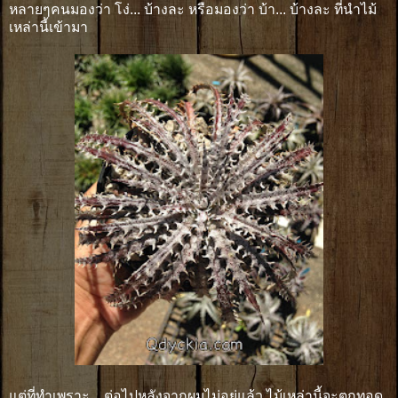
หลายๆคนมองว่า โง่... บ้างละ หรือมองว่า บ้า... บ้างละ ที่นำไม้
เหล่านี้เข้ามา
แต่ที่ทำเพราะ... ต่อไปหลังจากผมไม่อยู่แล้ว ไม้เหล่านี้จะตกทอด