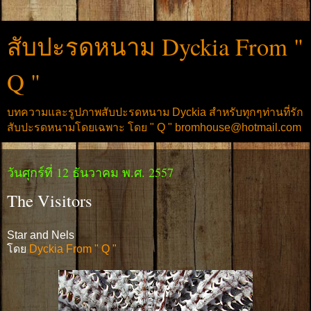
สับปะรดหนาม Dyckia From "
Q "
บทความและรูปภาพสับปะรดหนาม Dyckia สำหรับทุกๆท่านที่รัก
สับปะรดหนามโดยเฉพาะ โดย " Q " bromhouse@hotmail.com
วันศุกร์ที่ 12 ธันวาคม พ.ศ. 2557
The Visitors
Star and Nels
โดย
Dyckia From " Q "