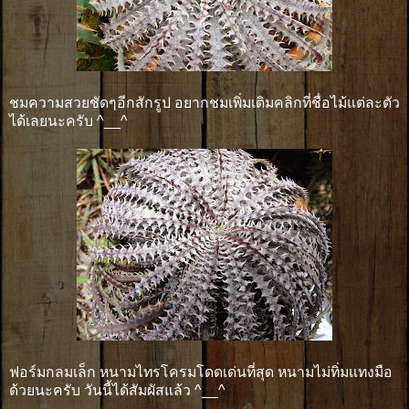
ชมความสวยชัดๆอีกสักรูป อยากชมเพิ่มเติมคลิกที่ชื่อไม้แต่ละตัว
ได้เลยนะครับ ^__^
ฟอร์มกลมเล็ก หนามไทรโครมโดดเด่นที่สุด หนามไม่ทิ่มแทงมือ
ด้วยนะครับ วันนี้ได้สัมผัสแล้ว ^__^