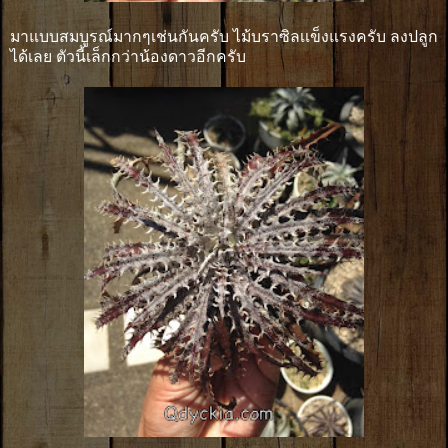
มาแบบสมบูรณ์มากๆเช่นกันครับ ไม้บราซิลเเข็งแรงครับ ลงปลูก
ได้เลย ตัวนี้เล็กกว่าน้องดาวอีกครับ