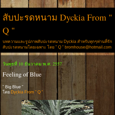
สับปะรดหนาม Dyckia From "
Q "
บทความและรูปภาพสับปะรดหนาม Dyckia สำหรับทุกๆท่านที่รัก
สับปะรดหนามโดยเฉพาะ โดย " Q " bromhouse@hotmail.com
วันพุธที่ 10 ธันวาคม พ.ศ. 2557
Feeling of Blue
" Big Blue "
โดย
Dyckia From " Q "