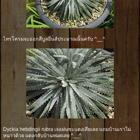
ไทรโครมจะออกสีบูลยีนส์ประมาณนั้นครับ ^__^
Dyckia hebdingii rubra เจอฝนซะแดงเสียเลย แถมบ้านเราไม่
หนาวด้วย แดงกลับบ้านหมดเลย ^__^