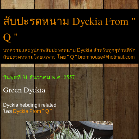
สับปะรดหนาม Dyckia From "
Q "
บทความและรูปภาพสับปะรดหนาม Dyckia สำหรับทุกๆท่านที่รัก
สับปะรดหนามโดยเฉพาะ โดย " Q " bromhouse@hotmail.com
วันพุธที่ 31 ธันวาคม พ.ศ. 2557
Green Dyckia
Dyckia hebdingii related
โดย
Dyckia From " Q "