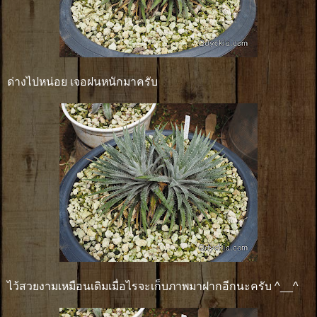
ด่างไปหน่อย เจอฝนหนักมาครับ
ไว้สวยงามเหมือนเดิมเมื่อไรจะเก็บภาพมาฝากอีกนะครับ ^__^