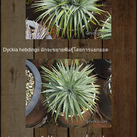
Dyckia hebdingii มักจะขยายพันธุ์โดยการแยกยอด