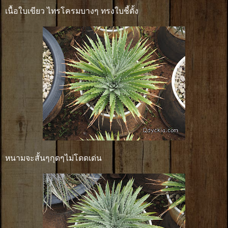
เนื้อใบเขียว ไทรโครมบางๆ ทรงใบชี้ตั้ง
หนามจะสั้นๆกุดๆไม่โดดเด่น