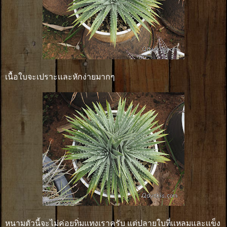
เนื้อใบจะเปราะเเละหักง่ายมากๆ
หนามตัวนี้จะไม่ค่อยทิ่มแทงเราครับ แต่ปลายใบที่เเหลมและเเข็ง