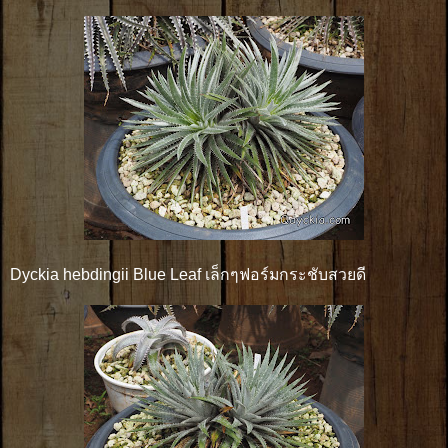
Dyckia hebdingii Blue Leaf เล็กๆฟอร์มกระชับสวยดี