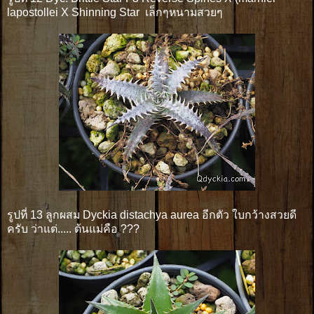
lapostollei X Shinning Star เล็กๆหนามสวยๆ
รูปที่ 13 ลูกผสม Dyckia distachya aurea อีกตัว ใบกว้างสวยดี
ครับ ว่าแต่..... ต้นแม่คือ ???