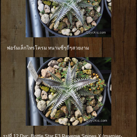
ฟอร์มเล็กไทรโครม หนามซี่ๆถี่ๆสวยงาม
รูปที่ 12 Dyc. Brittle Star F3 Reverse Spines X (marnier-