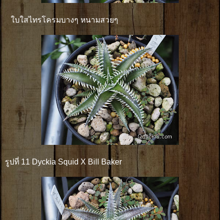
ใบใสไทรโครมบางๆ หนามสวยๆ
รูปที่ 11 Dyckia Squid X Bill Baker