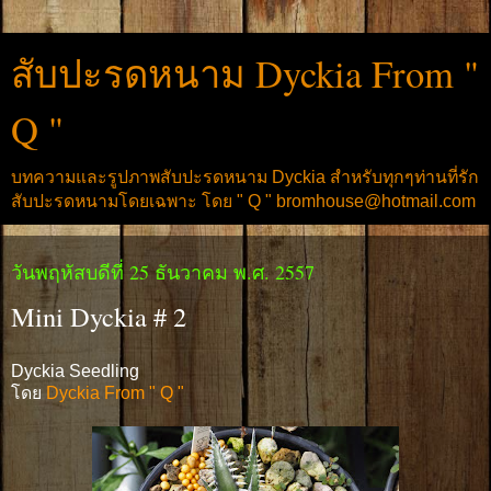
สับปะรดหนาม Dyckia From "
Q "
บทความและรูปภาพสับปะรดหนาม Dyckia สำหรับทุกๆท่านที่รัก
สับปะรดหนามโดยเฉพาะ โดย " Q " bromhouse@hotmail.com
วันพฤหัสบดีที่ 25 ธันวาคม พ.ศ. 2557
Mini Dyckia # 2
Dyckia Seedling
โดย
Dyckia From " Q "