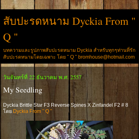
สับปะรดหนาม Dyckia From "
Q "
บทความและรูปภาพสับปะรดหนาม Dyckia สำหรับทุกๆท่านที่รัก
สับปะรดหนามโดยเฉพาะ โดย " Q " bromhouse@hotmail.com
วันจันทร์ที่ 22 ธันวาคม พ.ศ. 2557
My Seedling
Dyckia Brittle Star F3 Reverse Spines X Zinfandel F2 # 8
โดย
Dyckia From " Q "