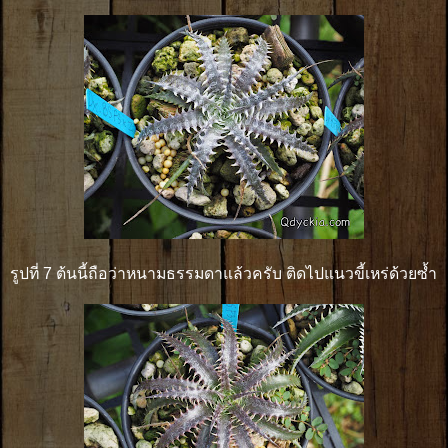
รูปที่ 7 ต้นนี้ถือว่าหนามธรรมดาแล้วครับ ติดไปแนวขี้เหร่ด้วยซ้ำ