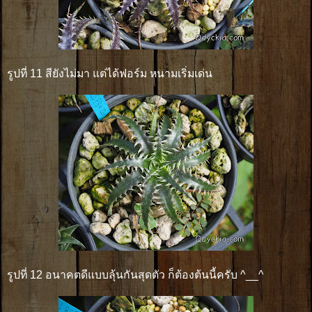
รูปที่ 11 สียังไม่มา แต่ได้ฟอร์ม หนามเริ่มเด่น
รูปที่ 12 อนาคตดีแบบลุ้นกันสุดตัว ก็ต้องต้นนี้ครับ ^__^