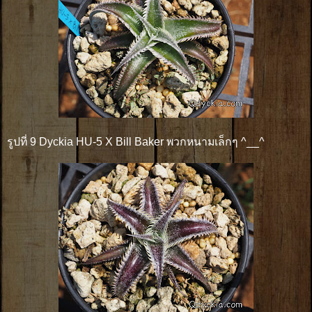
รูปที่ 9 Dyckia HU-5 X Bill Baker พวกหนามเล็กๆ ^__^