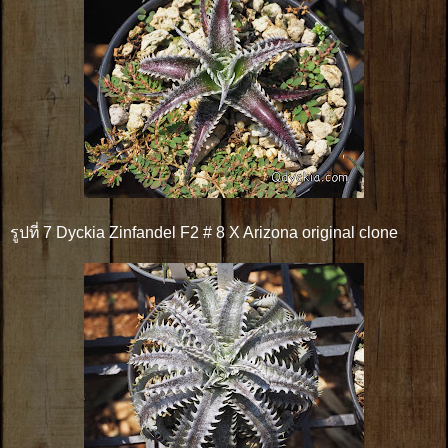
รูปที่ 7 Dyckia Zinfandel F2 # 8 X Arizona original clone