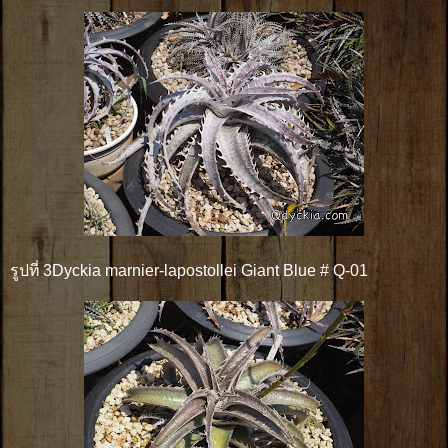
รูปที่ 3Dyckia marnier-lapostollei Giant Blue # Q-01