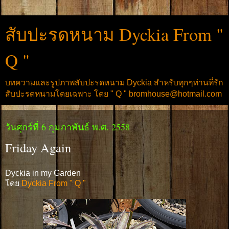
สับปะรดหนาม Dyckia From "
Q "
บทความและรูปภาพสับปะรดหนาม Dyckia สำหรับทุกๆท่านที่รัก
สับปะรดหนามโดยเฉพาะ โดย " Q " bromhouse@hotmail.com
วันศุกร์ที่ 6 กุมภาพันธ์ พ.ศ. 2558
Friday Again
Dyckia in my Garden
โดย
Dyckia From " Q "