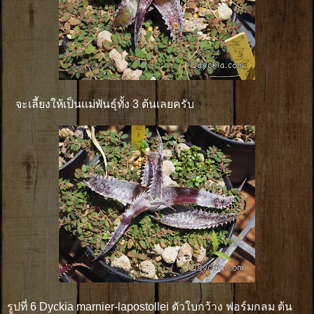
จะเลี้ยงให้เป็นเเม่พันธุ์ทั้ง 3 ต้นเลยครับ
รูปที่ 6 Dyckia marnier-lapostollei ตัวใบกว้าง ฟอร์มกลม ต้น