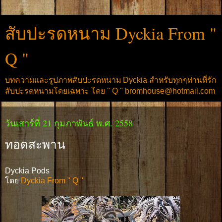
สับปะรดหนาม Dyckia From "
Q "
บทความและรูปภาพสับปะรดหนาม Dyckia สำหรับทุกๆท่านที่รัก
สับปะรดหนามโดยเฉพาะ โดย " Q " bromhouse@hotmail.com
วันเสาร์ที่ 21 กุมภาพันธ์ พ.ศ. 2558
ทอดสะพาน
Dyckia Pods
โดย
Dyckia From " Q "