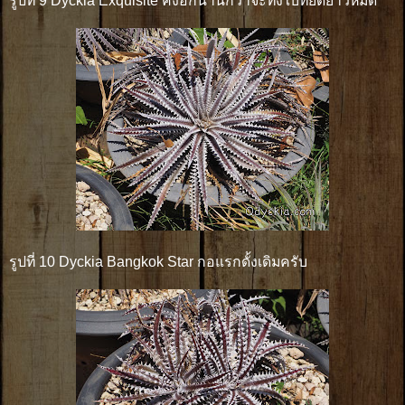
รูปที่ 9 Dyckia Exquisite คงอีกนานกว่าจะทิ้งใบที่ยืดยาวหมด
รูปที่ 10 Dyckia Bangkok Star กอแรกดั้งเดิมครับ