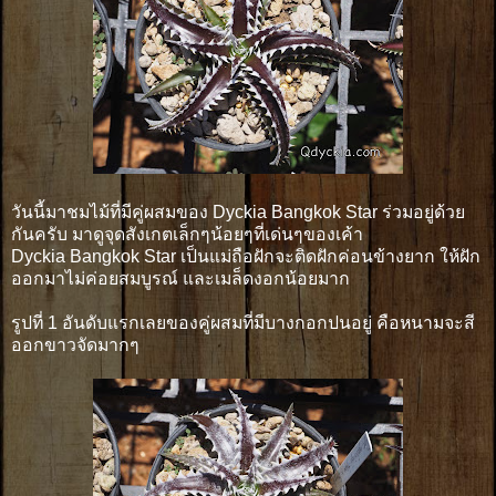
วันนี้มาชมไม้ที่มีคู่ผสมของ Dyckia Bangkok Star ร่วมอยู่ด้วย
กันครับ มาดูจุดสังเกตเล็กๆน้อยๆที่เด่นๆของเค้า
Dyckia Bangkok Star เป็นแม่ถือฝักจะติดฝักค่อนข้างยาก ให้ฝัก
ออกมาไม่ค่อยสมบูรณ์ และเมล็ดงอกน้อยมาก
รูปที่ 1 อันดับแรกเลยของคู่ผสมที่มีบางกอกปนอยู่ คือหนามจะสี
ออกขาวจัดมากๆ