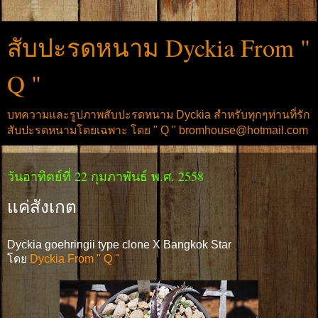
สับปะรดหนาม Dyckia From "
Q "
บทความและรูปภาพสับปะรดหนาม Dyckia สำหรับทุกๆท่านที่รัก
สับปะรดหนามโดยเฉพาะ โดย " Q " bromhouse@hotmail.com
วันอาทิตย์ที่ 22 กุมภาพันธ์ พ.ศ. 2558
แค่สังเกต
Dyckia goehringii type clone X Bangkok Star
โดย
Dyckia From " Q "