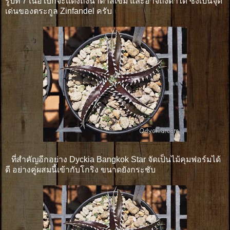
รูปที่ 7 เนื้อใบก็จะเเดงถึงน้ำตาลเข้ม และอาจถึงดำได้ ซึ่งเป็นจุด
เด่นของตระกูล Zinfandel ครับ
ที่สำคัญอีกอย่าง Dyckia Bangkok Star จัดเป็นไม้คุมฟอร์มได้
ดี อย่างคู่ผสมนี้เข้ากับโกริง ขนาดยังกระชับ