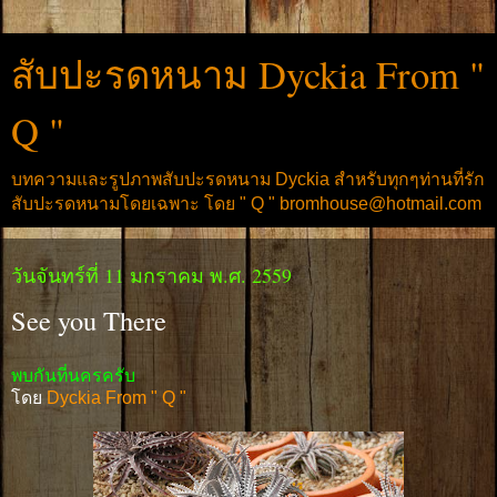
สับปะรดหนาม Dyckia From "
Q "
บทความและรูปภาพสับปะรดหนาม Dyckia สำหรับทุกๆท่านที่รัก
สับปะรดหนามโดยเฉพาะ โดย " Q " bromhouse@hotmail.com
วันจันทร์ที่ 11 มกราคม พ.ศ. 2559
See you There
พบกันที่นครครับ
โดย
Dyckia From " Q "