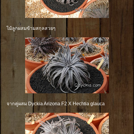
ไม้ลูกผสมข้ามสกุลสวยๆ
จากคู่ผสม Dyckia Arizona F2 X Hechtia glauca