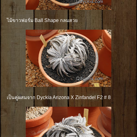
ไม้ขาวฟอร์ม Ball Shape กลมสวย
เป็นคู่ผสมจาก Dyckia Arizona X Zinfandel F2 # 8