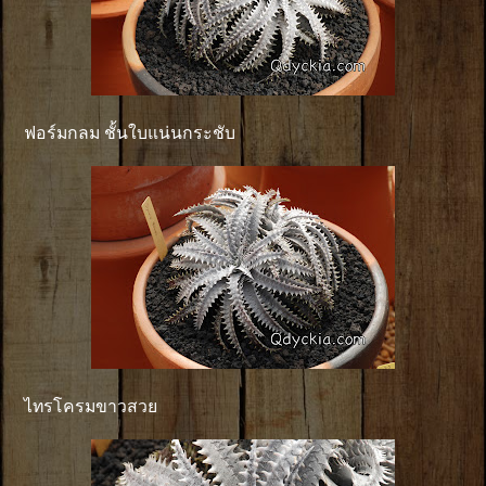
ฟอร์มกลม ชั้นใบแน่นกระชับ
ไทรโครมขาวสวย