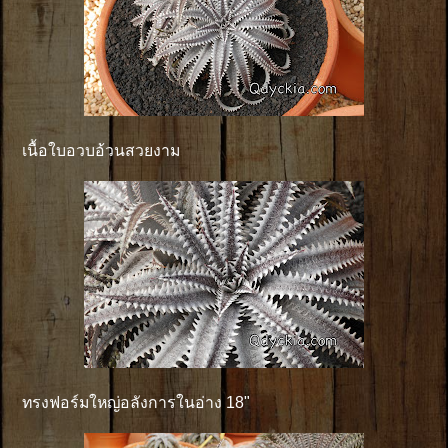
เนื้อใบอวบอ้วนสวยงาม
ทรงฟอร์มใหญ่อลังการในอ่าง 18"