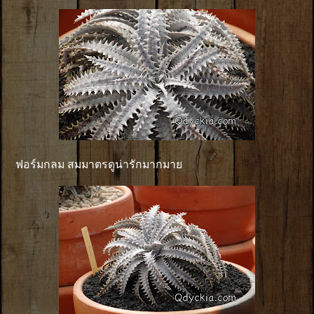
ฟอร์มกลม สมมาตรดูน่ารักมากมาย