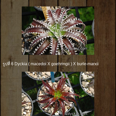
รูปที่ 6 Dyckia ( macedoi X goehringii ) X burle-marxii