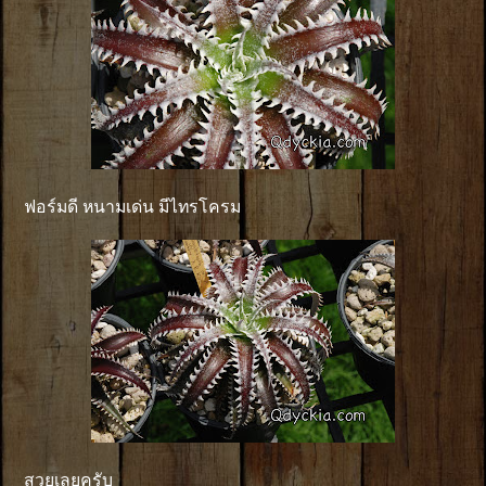
ฟอร์มดี หนามเด่น มีไทรโครม
สวยเลยครับ