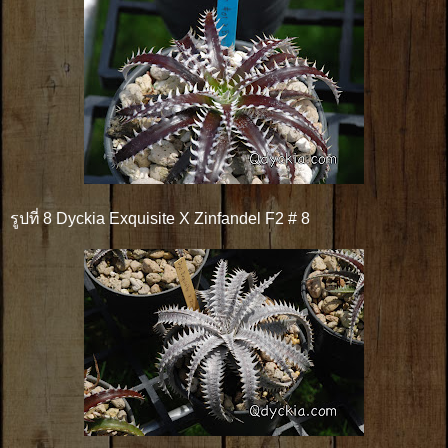
รูปที่ 8 Dyckia Exquisite X Zinfandel F2 # 8