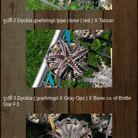
รูปที่ 2 Dyckia goehringii type clone ( red ) X Tarzan
รูปที่ 3 Dyckia ( goehringii X Gray Ops ) X Bone cv. of Brittle
Star F3