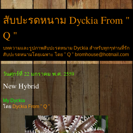
สับปะรดหนาม Dyckia From "
Q "
บทความและรูปภาพสับปะรดหนาม Dyckia สำหรับทุกๆท่านที่รัก
สับปะรดหนามโดยเฉพาะ โดย " Q " bromhouse@hotmail.com
วันศุกร์ที่ 22 มกราคม พ.ศ. 2559
New Hybrid
My Dyckia
โดย
Dyckia From " Q "