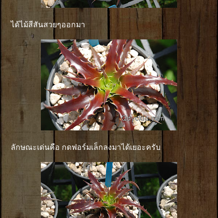
ได้ไม้สีสันสวยๆออกมา
ลักษณะเด่นคือ กดฟอร์มเล็กลงมาได้เยอะครับ