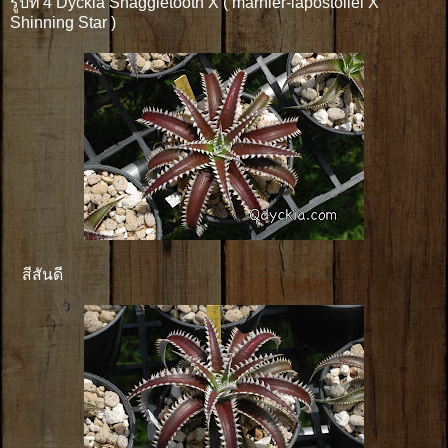
รูปที่ 4 Dyckia Snaggletooth X ( marnier-lapostollei X
Shinning Star )
สีสันดี