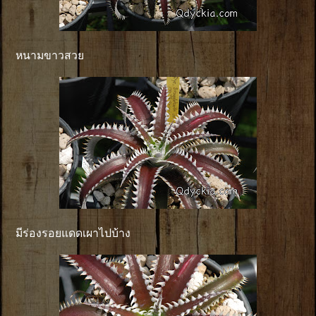
หนามขาวสวย
มีร่องรอยแดดเผาไปบ้าง