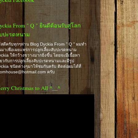
yckia From " Q " ยินดีต้อนรับสู่โลก
ับปะรดหนาม
ัสดีครับทุกๆท่าน Blog Dyckia From " Q " ผมทำ
้นมาเพื่อเผยแพร่การปลูกเลี้ยงสับปะรดหนาม
ckia ให้กว้างขวางมากยิ่งขึ้น โดยจะมีเนื้อหา
ี่ยวกับการปลูกเลี้ยงสับปะรดหนามและมีรูป
ckia ชนิดต่างๆมาให้ชมกันครับ ติดต่อผมได้ที่
romhouse@hotmail.com ครับ
erry Christmas to All ^__^