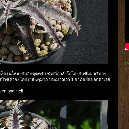
D
ล็ดรุ่นใหม่ๆกันอีกชุดครับ ช่วงนี้กำลังโตไล่ๆกันขึ้นมาเรื่อยๆ
๋ยบ้างเค้าจะโตเเบบพุ่งๆมาก ประมาณว่า 1 อาทิตย์แปลกตาเลย
ven and Hell