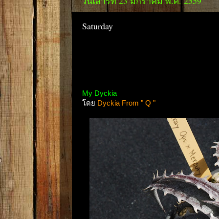
วันเสาร์ที่ 23 มกราคม พ.ศ. 2559
Saturday
My Dyckia
โดย
Dyckia From " Q "