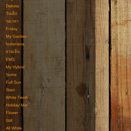
Dakota
วันเด็ก
รอเวลา
Friday
My Garden
fosteriana
ยามเย็น
EMS
My Hybrid
Some
Full Sun
Start
White Teeth
Holiday Mix
Flower
Still
All White