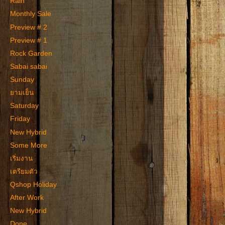
Rain
Monthly Sale
Preview # 2
Preview # 1
Rock Garden
Sabai sabai
Sunday
ยามเย็น
Saturday
Friday
New Hybrid
Some More
เริ่มงาน
เตรียมตัว
Qshop Holiday
After Work
New Hybrid
Done