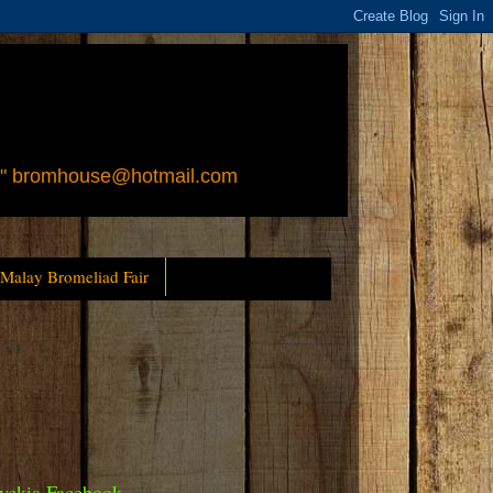
 " bromhouse@hotmail.com
 Malay Bromeliad Fair
yckia Facebook