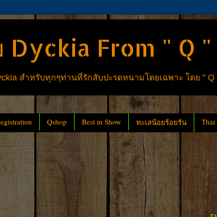
 Dyckia From " Q "
ia สำหรับทุกๆท่านที่รักสับปะรดหนามโดยเฉพาะ โดย " Q
gistration
Qshop
Best in Show
Thai
ทะเลน้อยร้อยรัน
D