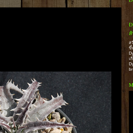
D
ส
สว
ขึ
Dy
เก
Dy
b
M