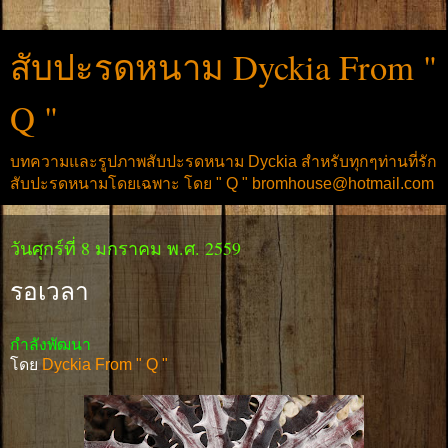
สับปะรดหนาม Dyckia From "
Q "
บทความและรูปภาพสับปะรดหนาม Dyckia สำหรับทุกๆท่านที่รัก
สับปะรดหนามโดยเฉพาะ โดย " Q " bromhouse@hotmail.com
วันศุกร์ที่ 8 มกราคม พ.ศ. 2559
รอเวลา
กำลังพัฒนา
โดย
Dyckia From " Q "