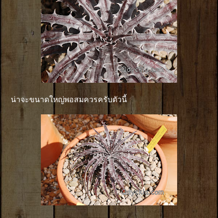
น่าจะขนาดใหญ่พอสมควรครับตัวนี้