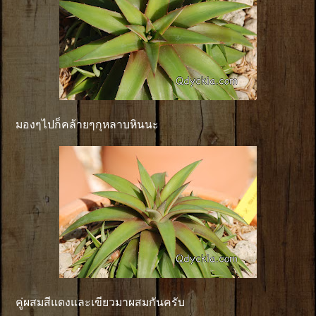
มองๆไปก็คล้ายๆกุหลาบหินนะ
คู่ผสมสีแดงและเขียวมาผสมกันครับ