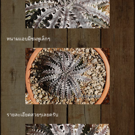
หนามแอบมีชมพูเล็กๆ
รายละเอียดสวยๆเลยครับ