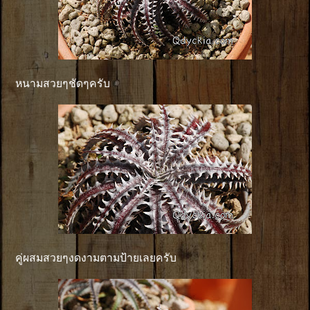
หนามสวยๆชัดๆครับ
คู่ผสมสวยๆงดงามตามป้ายเลยครับ