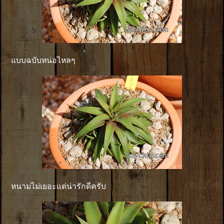
แบบฉบับหน่อไหลๆ
หนามไม่เยอะแต่น่ารักดีครับ