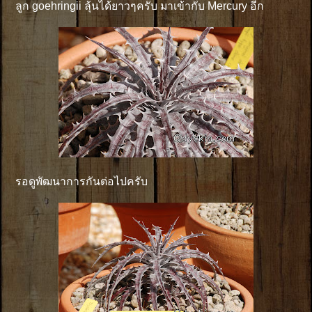
ลูก goehringii ลุ้นได้ยาวๆครับ มาเข้ากับ Mercury อีก
รอดูพัฒนาการกันต่อไปครับ