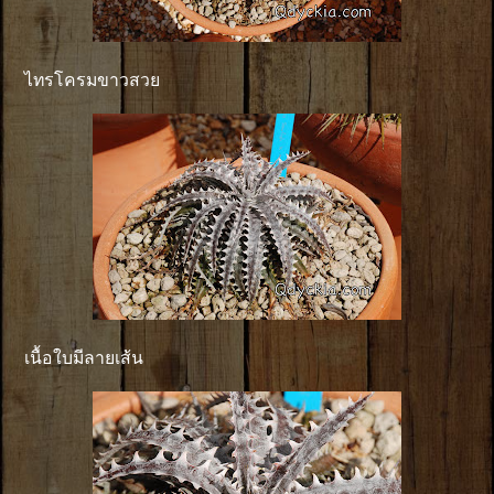
ไทรโครมขาวสวย
เนื้อใบมีลายเส้น