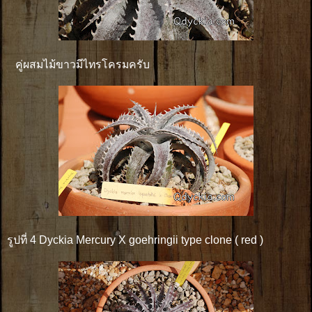
คู่ผสมไม้ขาวมีไทรโครมครับ
รูปที่ 4 Dyckia Mercury X goehringii type clone ( red )