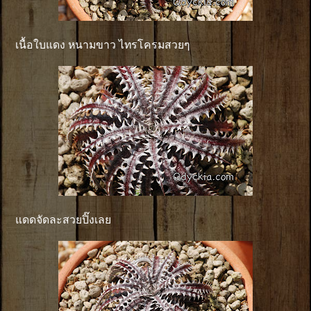
เนื้อใบแดง หนามขาว ไทรโครมสวยๆ
แดดจัดละสวยปิ๊งเลย