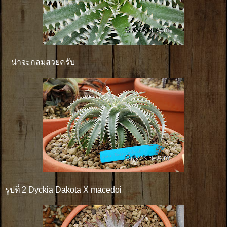
น่าจะกลมสวยครับ
รูปที่ 2 Dyckia Dakota X macedoi