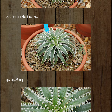
เขียวขาวฟอร์มกลม
มุมบนชัดๆ