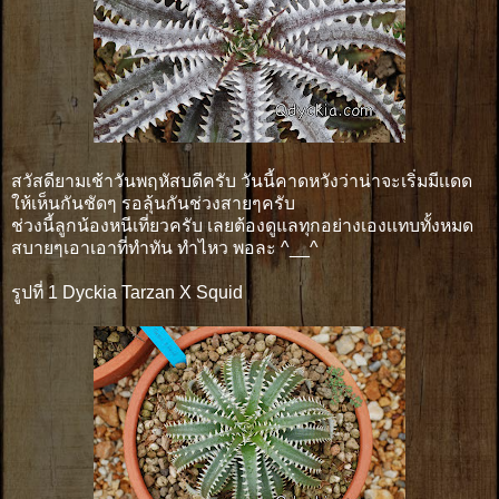
สวัสดียามเช้าวันพฤหัสบดีครับ วันนี้คาดหวังว่าน่าจะเริ่มมีเเดด
ให้เห็นกันชัดๆ รอลุ้นกันช่วงสายๆครับ
ช่วงนี้ลูกน้องหนีเที่ยวครับ เลยต้องดูแลทุกอย่างเองเเทบทั้งหมด
สบายๆเอาเอาที่ทำทัน ทำไหว พอละ ^__^
รูปที่ 1 Dyckia Tarzan X Squid