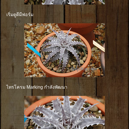
เริ่มดูดีมีฟอร์ม
ไทรโครม Marking กำลังพัฒนา