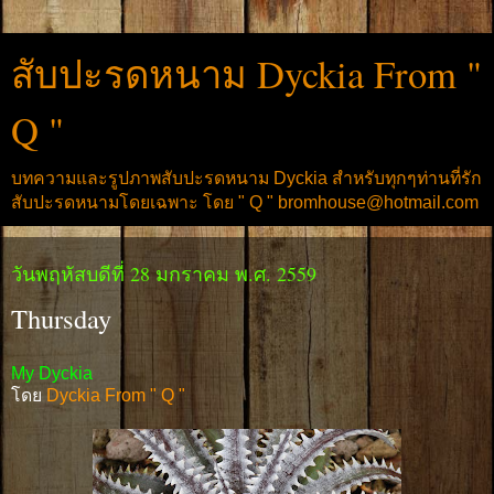
สับปะรดหนาม Dyckia From "
Q "
บทความและรูปภาพสับปะรดหนาม Dyckia สำหรับทุกๆท่านที่รัก
สับปะรดหนามโดยเฉพาะ โดย " Q " bromhouse@hotmail.com
วันพฤหัสบดีที่ 28 มกราคม พ.ศ. 2559
Thursday
My Dyckia
โดย
Dyckia From " Q "