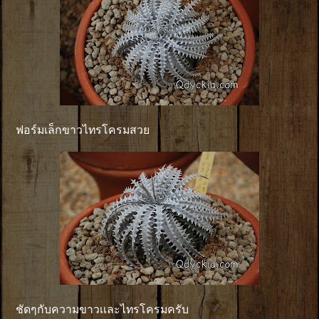
ฟอร์มเล็กขาวไทรโครมสวย
ชัดๆกับความขาวเเละไทรโครมครับ