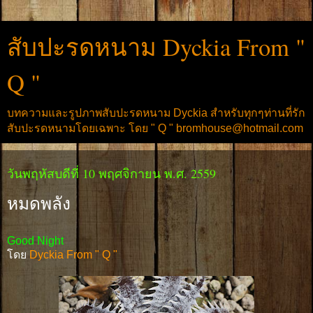
สับปะรดหนาม Dyckia From "
Q "
บทความและรูปภาพสับปะรดหนาม Dyckia สำหรับทุกๆท่านที่รัก
สับปะรดหนามโดยเฉพาะ โดย " Q " bromhouse@hotmail.com
วันพฤหัสบดีที่ 10 พฤศจิกายน พ.ศ. 2559
หมดพลัง
Good Night
โดย
Dyckia From " Q "