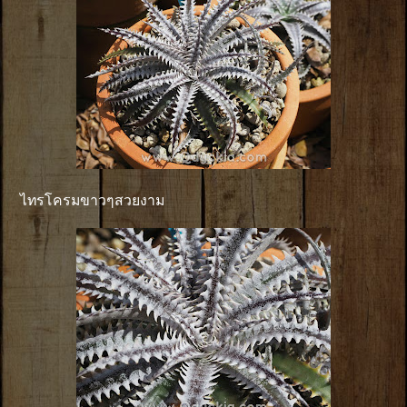
ไทรโครมขาวๆสวยงาม