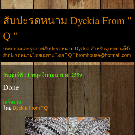
สับปะรดหนาม Dyckia From "
Q "
บทความและรูปภาพสับปะรดหนาม Dyckia สำหรับทุกๆท่านที่รัก
สับปะรดหนามโดยเฉพาะ โดย " Q " bromhouse@hotmail.com
วันศุกร์ที่ 11 พฤศจิกายน พ.ศ. 2559
Done
เสร็จงาน
โดย
Dyckia From " Q "