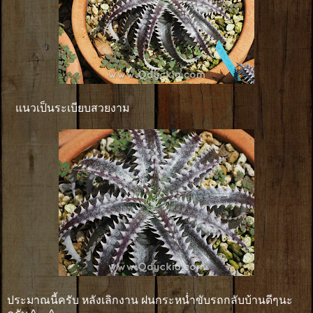
แนวเป็นระเบียบสวยงาม
ประมาณนี้ครับ หลังเลิกงาน ฝนกระหน่ำขับรถกลับบ้านดีๆนะ