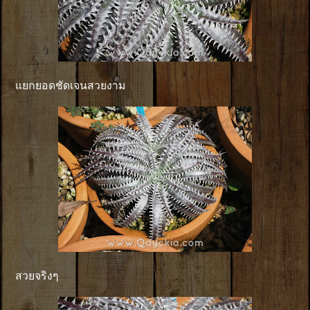
แยกยอดชัดเจนสวยงาม
สวยจริงๆ