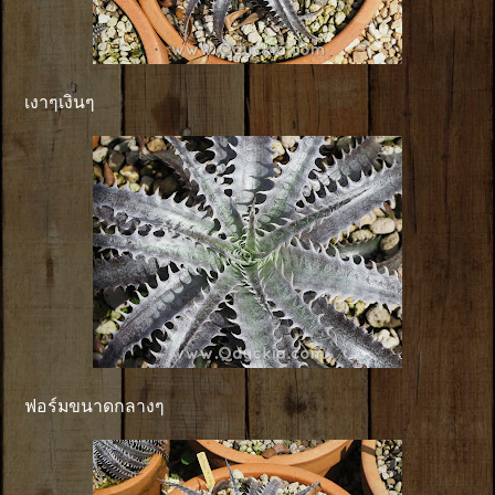
เงาๆเงินๆ
ฟอร์มขนาดกลางๆ