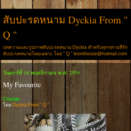
สับปะรดหนาม Dyckia From "
Q "
บทความและรูปภาพสับปะรดหนาม Dyckia สำหรับทุกๆท่านที่รัก
สับปะรดหนามโดยเฉพาะ โดย " Q " bromhouse@hotmail.com
วันศุกร์ที่ 18 พฤศจิกายน พ.ศ. 2559
My Favourite
Change
โดย
Dyckia From " Q "