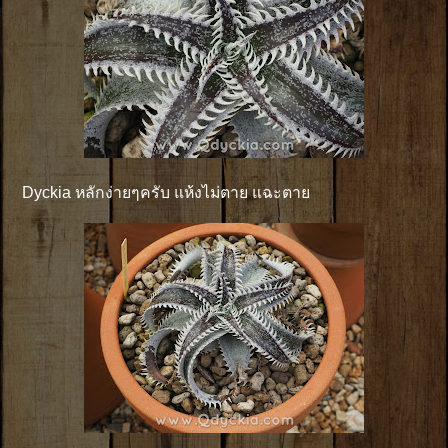
Dyckia หลักง่ายๆครับ แห้งไม่ตาย แฉะตาย