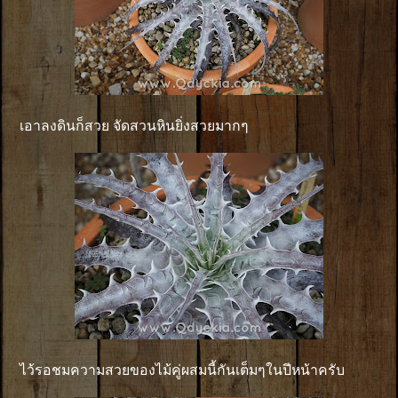
เอาลงดินก็สวย จัดสวนหินยิ่งสวยมากๆ
ไว้รอชมความสวยของไม้คู่ผสมนี้กันเต็มๆในปีหน้าครับ