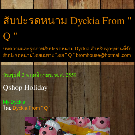
สับปะรดหนาม Dyckia From "
Q "
บทความและรูปภาพสับปะรดหนาม Dyckia สำหรับทุกๆท่านที่รัก
สับปะรดหนามโดยเฉพาะ โดย " Q " bromhouse@hotmail.com
วันพุธที่ 2 พฤศจิกายน พ.ศ. 2559
Qshop Holiday
My Dyckia
โดย
Dyckia From " Q "