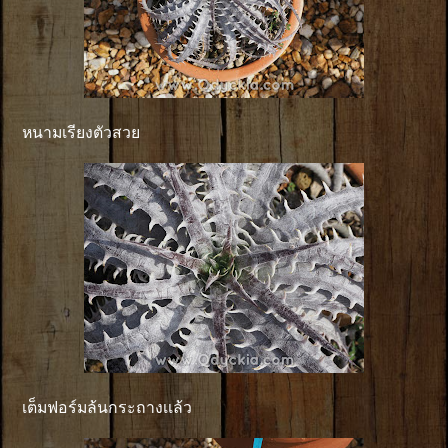
หนามเรียงตัวสวย
เต็มฟอร์มล้นกระถางเเล้ว