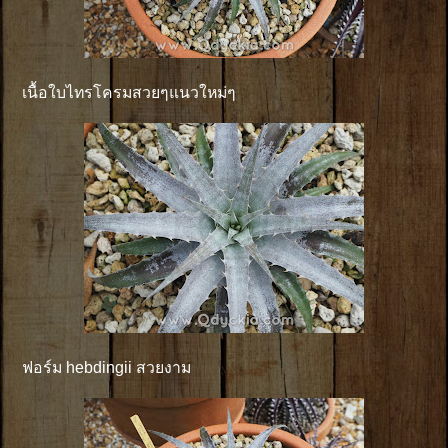
เนื้อใบไทรโครมสวยๆแนวใหม่ๆ
ฟอร์ม hebdingii สวยงาม