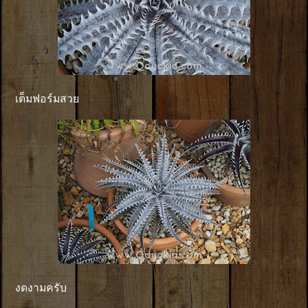
เต็มฟอร์มสวย
งดงามครับ