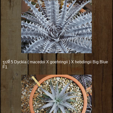
รูปที่ 5 Dyckia ( macedoi X goehringii ) X hebdingii Big Blue
F1