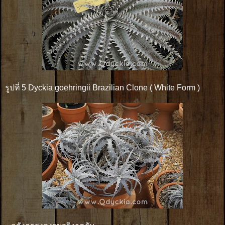
รูปที่ 5 Dyckia goehringii Brazilian Clone ( White Form )