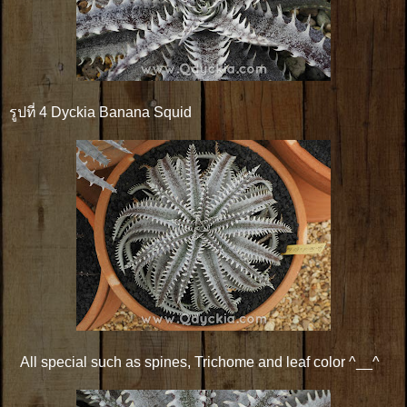
รูปที่ 4 Dyckia Banana Squid
All special such as spines, Trichome and leaf color ^__^