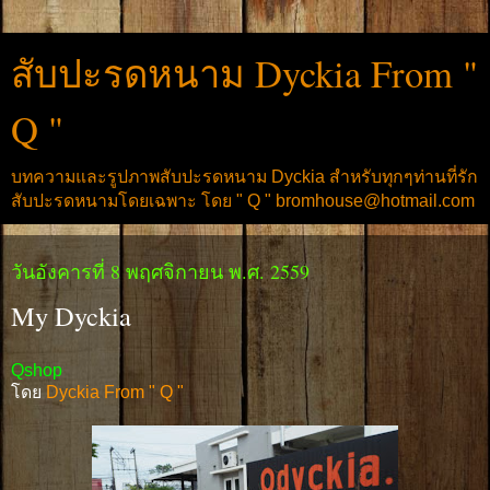
สับปะรดหนาม Dyckia From "
Q "
บทความและรูปภาพสับปะรดหนาม Dyckia สำหรับทุกๆท่านที่รัก
สับปะรดหนามโดยเฉพาะ โดย " Q " bromhouse@hotmail.com
วันอังคารที่ 8 พฤศจิกายน พ.ศ. 2559
My Dyckia
Qshop
โดย
Dyckia From " Q "