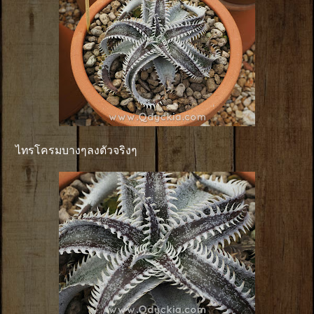
ไทรโครมบางๆลงตัวจริงๆ