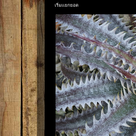
เริ่มเเยกยอด