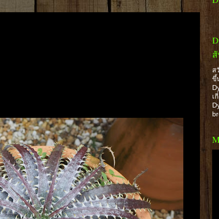
D
ส
สว
ขึ
Dy
เก
Dy
b
M