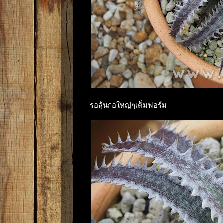
รอลุ้นกอใหญ่ๆเต็มฟอร์ม