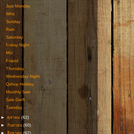
Just Monday
Who
Sunday
Rain
Saturday
Friday Night
Mix
Friend
Thursday
Wednesday Night
Qshop Holiday
Monthly Sale
Sale Darft
Tuesday
►
ตุลาคม
(62)
►
กันยายน
(60)
►
สิงหาคม
(62)