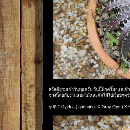
สวัสดียามเช้าวันพุธครับ วันนี้ฟ้าครึ้มๆแต่เช
ช่วงนี้ลุยกับงานแยกไม้เเละคัดไม้ไปเรื่อยๆครั
รูปที่ 1 Dyckia ( goehringii X Gray Ops ) X B