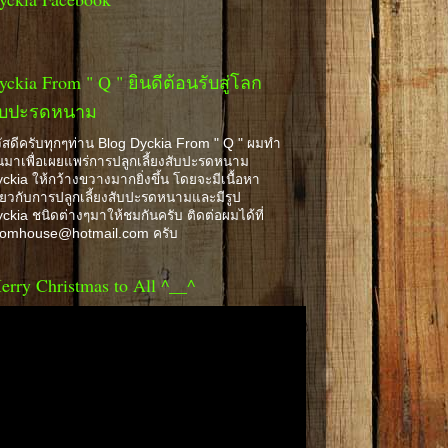
yckia From " Q " ยินดีต้อนรับสู่โลก
ับปะรดหนาม
ัสดีครับทุกๆท่าน Blog Dyckia From " Q " ผมทำ
้นมาเพื่อเผยแพร่การปลูกเลี้ยงสับปะรดหนาม
ckia ให้กว้างขวางมากยิ่งขึ้น โดยจะมีเนื้อหา
ี่ยวกับการปลูกเลี้ยงสับปะรดหนามและมีรูป
ckia ชนิดต่างๆมาให้ชมกันครับ ติดต่อผมได้ที่
romhouse@hotmail.com ครับ
erry Christmas to All ^__^