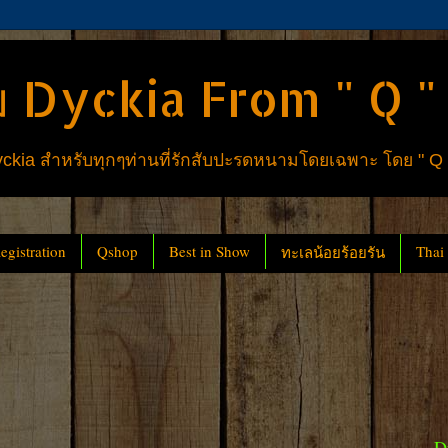
 Dyckia From " Q "
ia สำหรับทุกๆท่านที่รักสับปะรดหนามโดยเฉพาะ โดย " Q
gistration
Qshop
Best in Show
Thai
ทะเลน้อยร้อยรัน
D