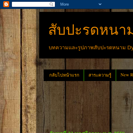
สับปะรดหนาม
บทความและรูปภาพสับปะรดหนาม Dyck
New Re
กลับไปหน้าแรก
สาระความรู้