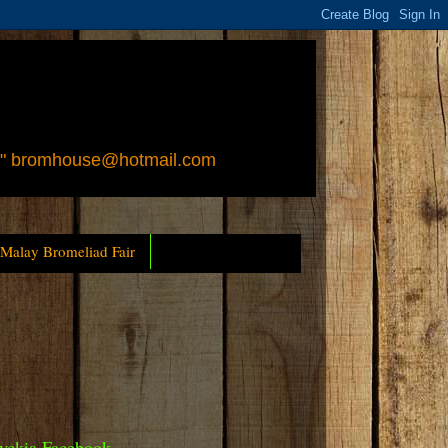
 " bromhouse@hotmail.com
 Malay Bromeliad Fair
yckia Facebook