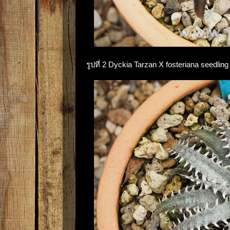
รูปที่ 2 Dyckia Tarzan X fosteriana seedli