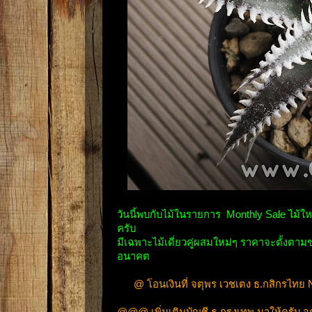
วันนี้พบกับไม้ในรายการ Monthly Sale ไม้
ครับ
มีเฉพาะไม้เดี่ยวคู่ผสมใหม่ๆ ราคาจะตั้
อนาคต
@ โอนเงินที่ จตุพร เวชเตง ธ.กสิกรไทย 
@@@ เพิ่มเติมบัญชี ธ.กรุงเทพ มาให้ครับ 