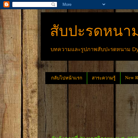
สับปะรดหนาม
บทความและรูปภาพสับปะรดหนาม Dyck
New Re
กลับไปหน้าแรก
สาระความรู้