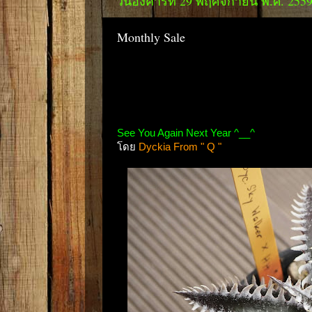
วันอังคารที่ 29 พฤศจิกายน พ.ศ. 255
Monthly Sale
See You Again Next Year ^__^
โดย
Dyckia From " Q "