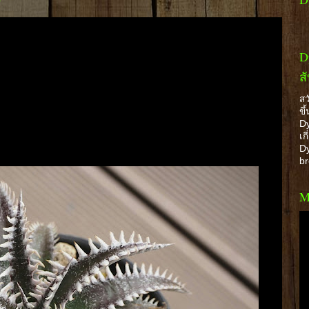
9
D
ส
สว
ขึ
Dy
เก
Dy
b
M