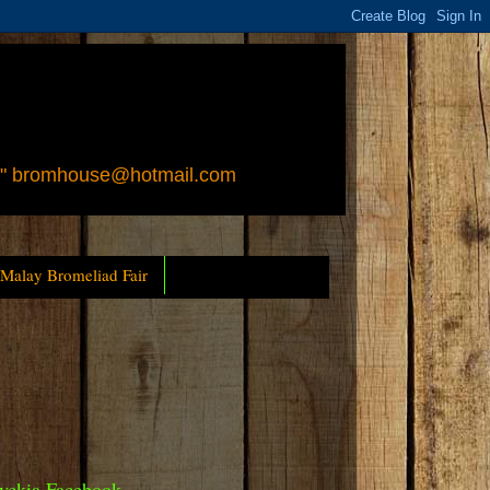
 " bromhouse@hotmail.com
 Malay Bromeliad Fair
yckia Facebook