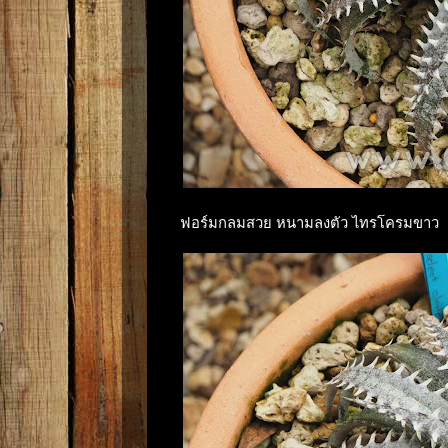
ฟอร์มกลมสวย หนามลงตัว ไทรโครมขาว