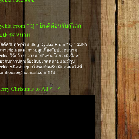
yckia From " Q " ยินดีต้อนรับสู่โลก
ับปะรดหนาม
ัสดีครับทุกๆท่าน Blog Dyckia From " Q " ผมทำ
้นมาเพื่อเผยแพร่การปลูกเลี้ยงสับปะรดหนาม
ckia ให้กว้างขวางมากยิ่งขึ้น โดยจะมีเนื้อหา
ี่ยวกับการปลูกเลี้ยงสับปะรดหนามและมีรูป
ckia ชนิดต่างๆมาให้ชมกันครับ ติดต่อผมได้ที่
romhouse@hotmail.com ครับ
erry Christmas to All ^__^