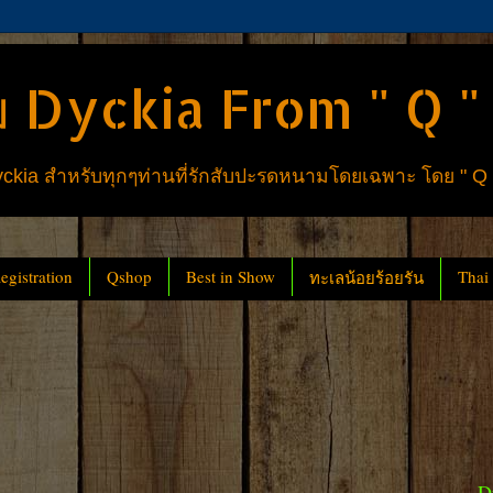
 Dyckia From " Q "
ia สำหรับทุกๆท่านที่รักสับปะรดหนามโดยเฉพาะ โดย " Q
gistration
Qshop
Best in Show
Thai
ทะเลน้อยร้อยรัน
D