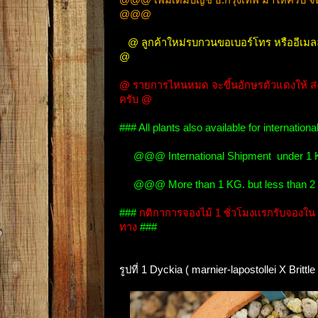
@@@
@ ลูกค้าใหม่รบกวนขอเบอร์โทร หรืออีเมล
@
@ รายการไหนหมด จะขึ้นอักษรตัวแดงให้ ส่งฟร
ครับ @
### All plants also available for internat
@@@ International Shipment under 1 KG
@@@ More than 1 KG. but less than 2 K
###
กติกาการจองไม้ 1 ชั่วโมงเเรกรับจองใน B
ทาง
###
รูปที่ 1 Dyckia ( marnier-lapostollei X Brit