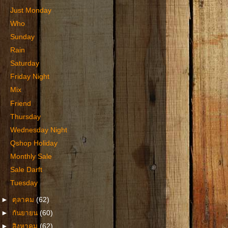
Just Monday
Who
Sunday
Rain
Saturday
Friday Night
Mix
Friend
Thursday
Wednesday Night
Qshop Holiday
Monthly Sale
Sale Darft
Tuesday
►
ตุลาคม
(62)
►
กันยายน
(60)
►
สิงหาคม
(62)