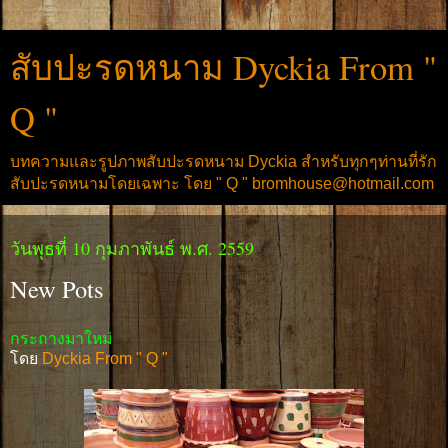
สับปะรดหนาม Dyckia From "
Q "
บทความและรูปภาพสับปะรดหนาม Dyckia สำหรับทุกๆท่านที่รัก
สับปะรดหนามโดยเฉพาะ โดย " Q " bromhouse@hotmail.com
วันพุธที่ 10 กุมภาพันธ์ พ.ศ. 2559
New Pots
กระถางมาใหม่
โดย
Dyckia From " Q "