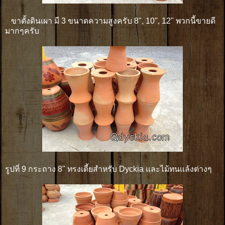
ขาตั้งดินเผา มี 3 ขนาดความสูงครับ 8", 10", 12" พวกนี้ขายดี
มากๆครับ
รูปที่ 9 กระถาง 8" ทรงเตี้ยสำหรับ Dyckia และไม้ทนเเล้งต่างๆ