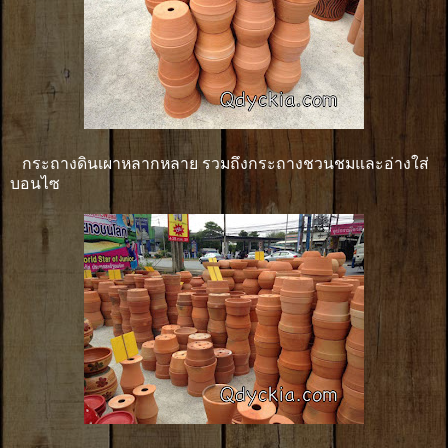
กระถางดินเผาหลากหลาย รวมถึงกระถางชวนชมและอ่างใส่
บอนไซ