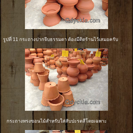
รูปที่ 11 กระถางปากจีบธรรมดา ต้องมีติดร้านไว้เสมอครับ
กระถางทรงขอนไม้สำหรับใส่สับปะรดสีโดยเฉพาะ