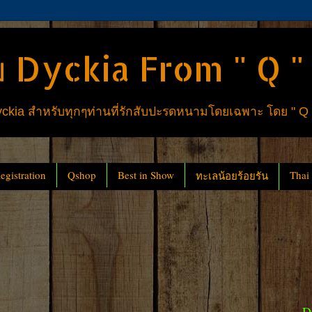
 Dyckia From " Q "
ia สำหรับทุกๆท่านที่รักสับปะรดหนามโดยเฉพาะ โดย " Q
gistration
Qshop
Best in Show
Thai
ทะเลน้อยร้อยรัน
D