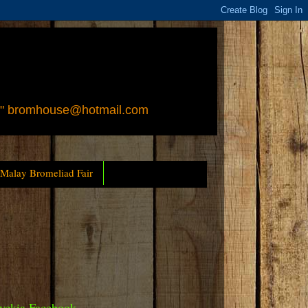
 " bromhouse@hotmail.com
 Malay Bromeliad Fair
yckia Facebook