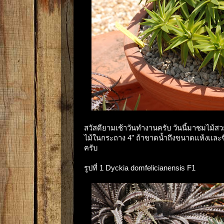
สวัสดียามเช้าวันทำงานครับ วันนี้มาชมไม้
ไม้ในกระถาง 4" ถ้าขาดน้ำถึงขนาดเเห้งเเละซี
ครับ
รูปที่ 1 Dyckia domfelicianensis F1