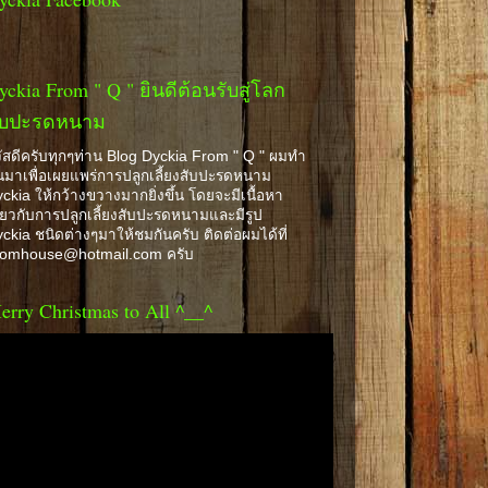
yckia From " Q " ยินดีต้อนรับสู่โลก
ับปะรดหนาม
ัสดีครับทุกๆท่าน Blog Dyckia From " Q " ผมทำ
้นมาเพื่อเผยแพร่การปลูกเลี้ยงสับปะรดหนาม
ckia ให้กว้างขวางมากยิ่งขึ้น โดยจะมีเนื้อหา
ี่ยวกับการปลูกเลี้ยงสับปะรดหนามและมีรูป
ckia ชนิดต่างๆมาให้ชมกันครับ ติดต่อผมได้ที่
romhouse@hotmail.com ครับ
erry Christmas to All ^__^