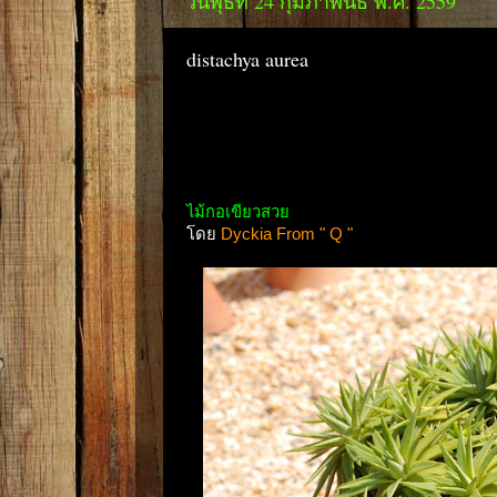
วันพุธที่ 24 กุมภาพันธ์ พ.ศ. 2559
distachya aurea
ไม้กอเขียวสวย
โดย
Dyckia From " Q "