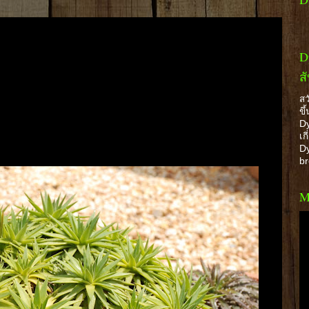
D
ส
สว
ขึ
Dy
เก
Dy
b
M