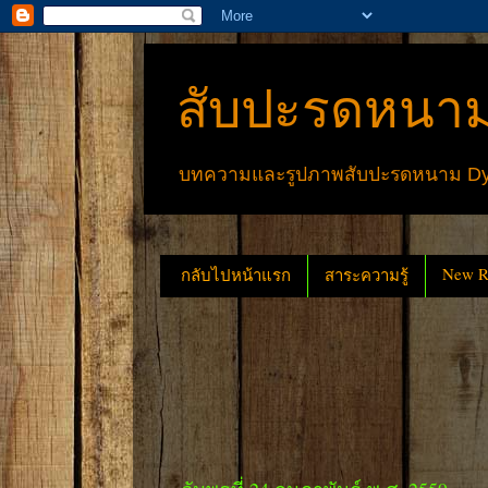
สับปะรดหนาม
บทความและรูปภาพสับปะรดหนาม Dyck
New Re
กลับไปหน้าแรก
สาระความรู้