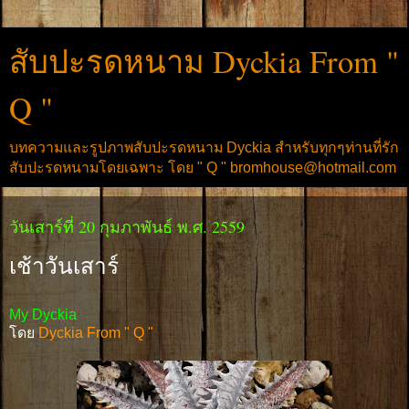
สับปะรดหนาม Dyckia From "
Q "
บทความและรูปภาพสับปะรดหนาม Dyckia สำหรับทุกๆท่านที่รัก
สับปะรดหนามโดยเฉพาะ โดย " Q " bromhouse@hotmail.com
วันเสาร์ที่ 20 กุมภาพันธ์ พ.ศ. 2559
เช้าวันเสาร์
My Dyckia
โดย
Dyckia From " Q "