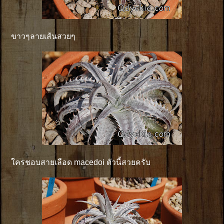
ขาวๆลายเส้นสวยๆ
ใครชอบสายเลือด macedoi ตัวนี้สวยครับ