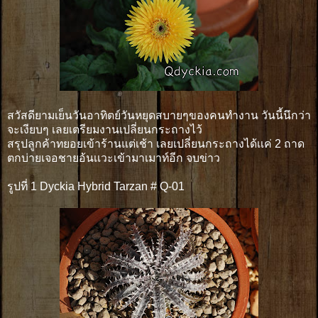
สวัสดียามเย็นวันอาทิตย์วันหยุดสบายๆของคนทำงาน วันนี้นึกว่า
จะเงียบๆ เลยเตรียมงานเปลี่ยนกระถางไว้
สรุปลูกค้าทยอยเข้าร้านแต่เช้า เลยเปลี่ยนกระถางได้เเค่ 2 ถาด
ตกบ่ายเจอชายอ้นเเวะเข้ามาเมาท์อีก จบข่าว
รูปที่ 1 Dyckia Hybrid Tarzan # Q-01