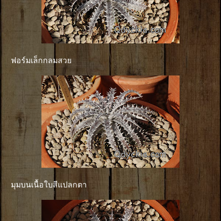
ฟอร์มเล็กกลมสวย
มุมบนเนื้อใบสีแปลกตา