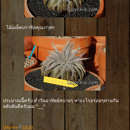
ไม้เมล็ดบราซิลคุณภาพๆ
ประมาณนี้ครับ ค่ำวันอาทิตย์สบายๆ หาอะไรอร่อยๆทานกัน
หลับฝันดีครับผม ^__^
Qdyckia
ที่
18:30