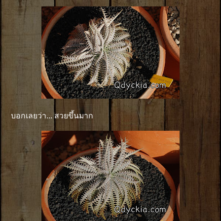
บอกเลยว่า... สวยขึ้นมาก