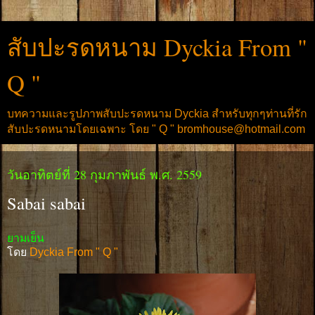
สับปะรดหนาม Dyckia From "
Q "
บทความและรูปภาพสับปะรดหนาม Dyckia สำหรับทุกๆท่านที่รัก
สับปะรดหนามโดยเฉพาะ โดย " Q " bromhouse@hotmail.com
วันอาทิตย์ที่ 28 กุมภาพันธ์ พ.ศ. 2559
Sabai sabai
ยามเย็น
โดย
Dyckia From " Q "