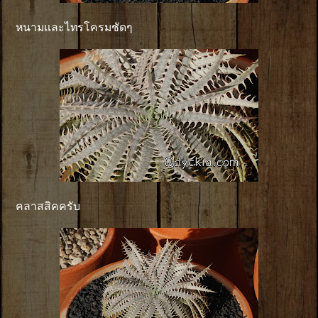
หนามเเละไทรโครมชัดๆ
คลาสสิคครับ