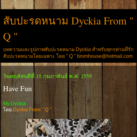
สับปะรดหนาม Dyckia From "
Q "
บทความและรูปภาพสับปะรดหนาม Dyckia สำหรับทุกๆท่านที่รัก
สับปะรดหนามโดยเฉพาะ โดย " Q " bromhouse@hotmail.com
วันพฤหัสบดีที่ 18 กุมภาพันธ์ พ.ศ. 2559
Have Fun
My Dyckia
โดย
Dyckia From " Q "