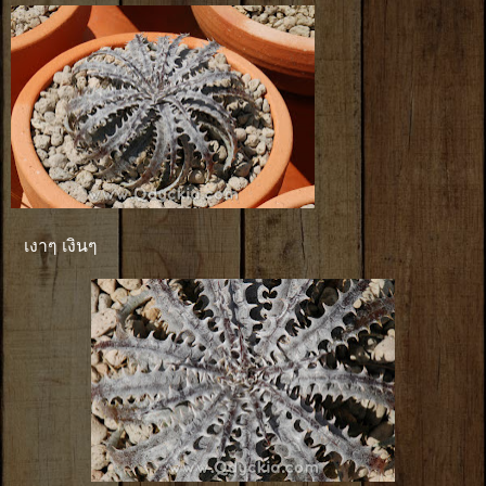
เงาๆ เงินๆ