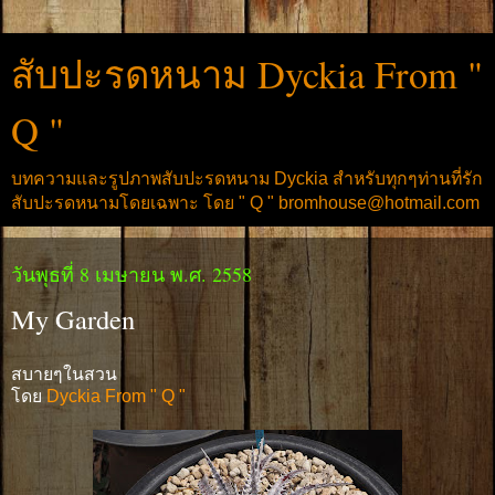
สับปะรดหนาม Dyckia From "
Q "
บทความและรูปภาพสับปะรดหนาม Dyckia สำหรับทุกๆท่านที่รัก
สับปะรดหนามโดยเฉพาะ โดย " Q " bromhouse@hotmail.com
วันพุธที่ 8 เมษายน พ.ศ. 2558
My Garden
สบายๆในสวน
โดย
Dyckia From " Q "