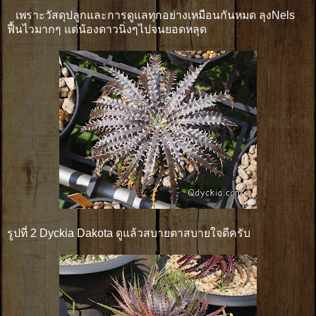
เพราะวัสดุปลูกและการดูแลทุกอย่างเหมือนกันหมด ลุงNels
ฟื้นไวมากๆ แต่น้องดาวนิ่งๆไปจนยอดหลุด
รูปที่ 2 Dyckia Dakota ดูแล้วสบายตาสบายใจดีครับ