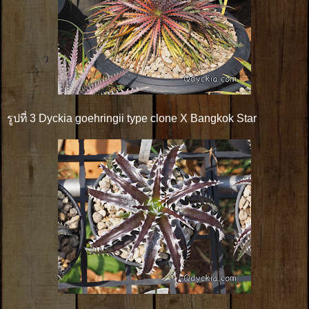
รูปที่ 3 Dyckia goehringii type clone X Bangkok Star