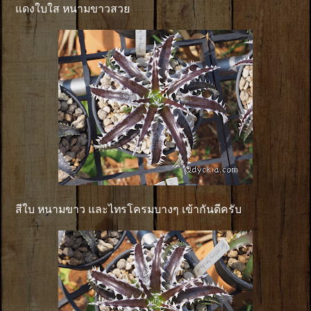
แดงใบใส หนามขาวสวย
สีใบ หนามขาว และไทรโครมบางๆ เข้ากันดีครับ