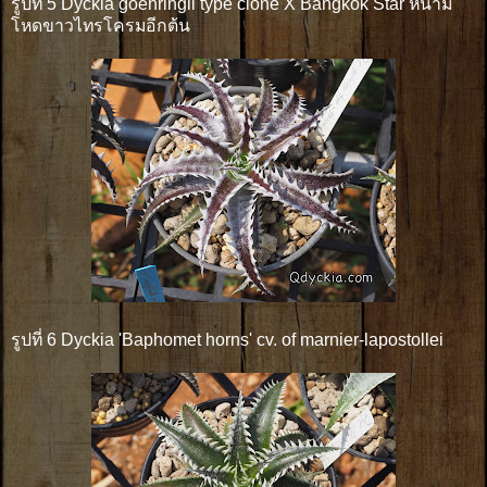
รูปที่ 5 Dyckia goehringii type clone X Bangkok Star หนาม
โหดขาวไทรโครมอีกต้น
รูปที่ 6 Dyckia 'Baphomet horns' cv. of marnier-lapostollei