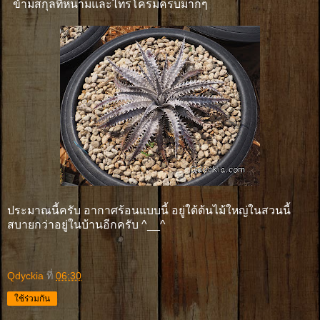
ข้ามสกุลที่หนามและไทรโครมครบมากๆ
ประมาณนี้ครับ อากาศร้อนแบบนี้ อยู่ใต้ต้นไม้ใหญ่ในสวนนี้
สบายกว่าอยู่ในบ้านอีกครับ ^__^
Qdyckia
ที่
06:30
ใช้ร่วมกัน