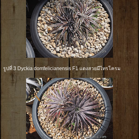
รูปที่ 3 Dyckia domfelicianensis F1 แดงสวยมีไทรโครม