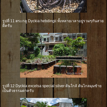
รูปที่ 11 ตระกลู Dyckia hebdingii ทั้งหลายเวลาอยู่รวมๆกันสวย
ดีครับ
รูปที่ 12 Dyckia excelsa special silver ต้นใกล้ ต้นไกลมุมซ้าย
เป็นตัวธรรมดาครับ