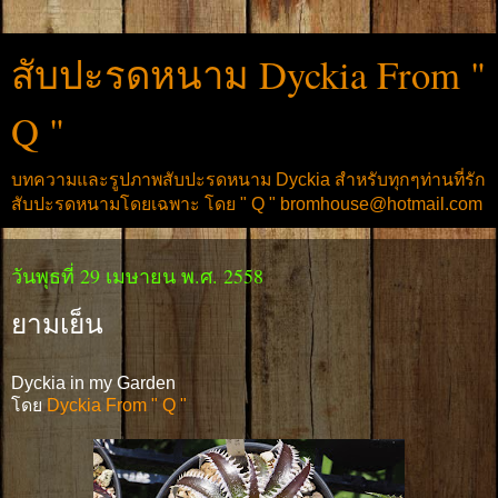
สับปะรดหนาม Dyckia From "
Q "
บทความและรูปภาพสับปะรดหนาม Dyckia สำหรับทุกๆท่านที่รัก
สับปะรดหนามโดยเฉพาะ โดย " Q " bromhouse@hotmail.com
วันพุธที่ 29 เมษายน พ.ศ. 2558
ยามเย็น
Dyckia in my Garden
โดย
Dyckia From " Q "