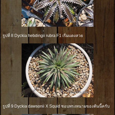
รูปที่ 8 Dyckia hebdingii rubra F1 เริ่มแดงสวย
รูปที่ 9 Dyckia dawsonii X Squid ชอบทรงหนามของต้นนี้ครับ