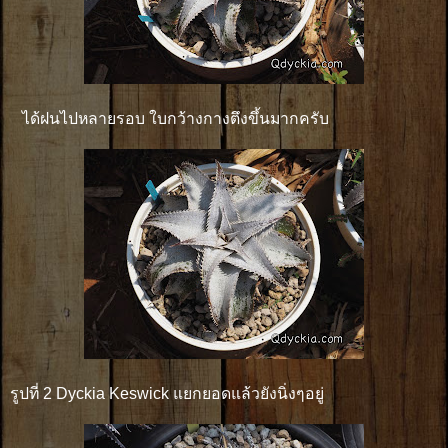
ได้ฝนไปหลายรอบ ใบกว้างกางตึงขึ้นมากครับ
รูปที่ 2 Dyckia Keswick แยกยอดแล้วยังนิ่งๆอยู่