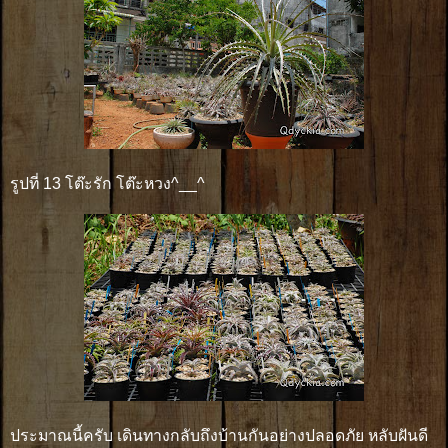
รูปที่ 13 โต๊ะรัก โต๊ะหวง^__^
ประมาณนี้ครับ เดินทางกลับถึงบ้านกันอย่างปลอดภัย หลับฝันดี