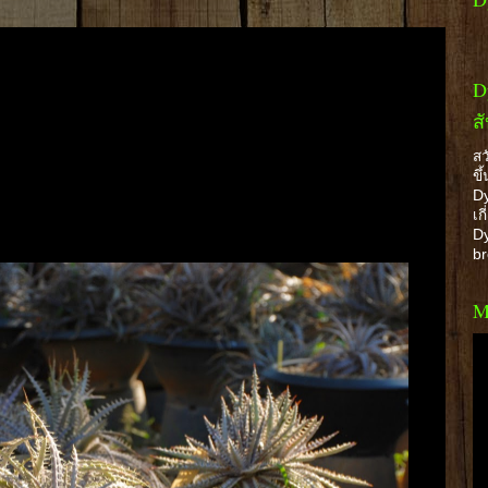
D
ส
สว
ขึ
Dy
เก
Dy
b
M