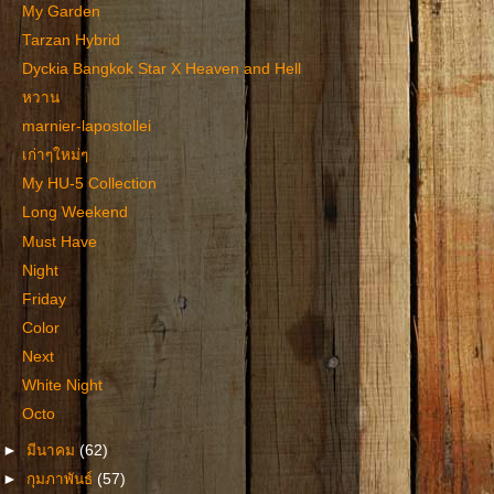
My Garden
Tarzan Hybrid
Dyckia Bangkok Star X Heaven and Hell
หวาน
marnier-lapostollei
เก่าๆใหม่ๆ
My HU-5 Collection
Long Weekend
Must Have
Night
Friday
Color
Next
White Night
Octo
►
มีนาคม
(62)
►
กุมภาพันธ์
(57)