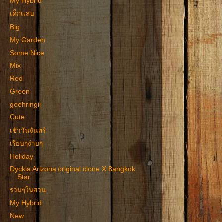
My Hybrid
เด็กเเสบ
Big
My Garden
Some Nice
Mix
Red
Green
goehringii
Cute
เช้าวันจันทร์
เรียบๆง่ายๆ
Holiday
Dyckia Arizona original clone X Bangkok
Star
รวมๆในสวน
My Hybrid
New