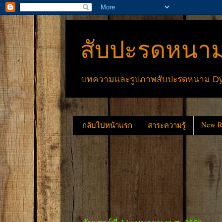
สับปะรดหนาม
บทความและรูปภาพสับปะรดหนาม Dyck
New Re
กลับไปหน้าแรก
สาระความรู้