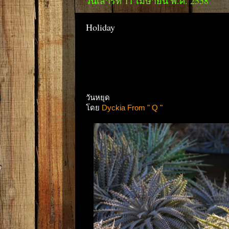
วันเสาร์ที่ 11 เมษายน พ.ศ. 2558
Holiday
วันหยุด
โดย
Dyckia From " Q "