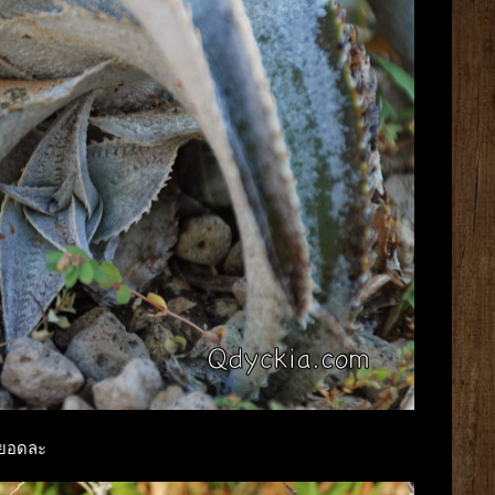
กยอดละ