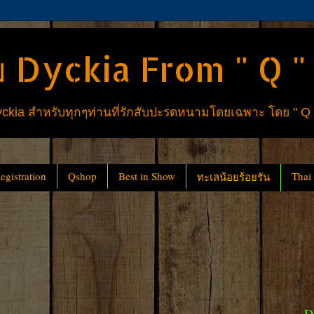
 Dyckia From " Q "
ia สำหรับทุกๆท่านที่รักสับปะรดหนามโดยเฉพาะ โดย " Q
gistration
Qshop
Best in Show
Thai
ทะเลน้อยร้อยรัน
D