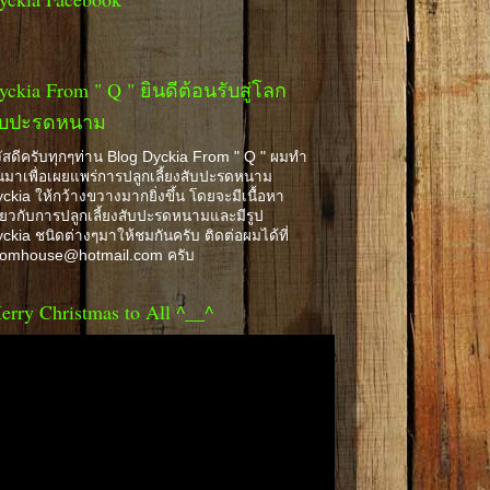
yckia From " Q " ยินดีต้อนรับสู่โลก
ับปะรดหนาม
ัสดีครับทุกๆท่าน Blog Dyckia From " Q " ผมทำ
้นมาเพื่อเผยแพร่การปลูกเลี้ยงสับปะรดหนาม
ckia ให้กว้างขวางมากยิ่งขึ้น โดยจะมีเนื้อหา
ี่ยวกับการปลูกเลี้ยงสับปะรดหนามและมีรูป
ckia ชนิดต่างๆมาให้ชมกันครับ ติดต่อผมได้ที่
romhouse@hotmail.com ครับ
erry Christmas to All ^__^