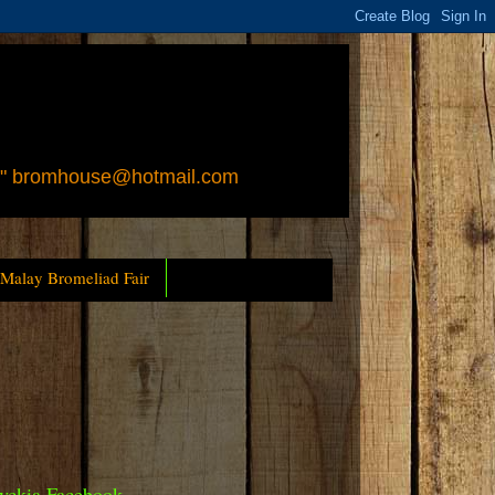
 " bromhouse@hotmail.com
 Malay Bromeliad Fair
yckia Facebook