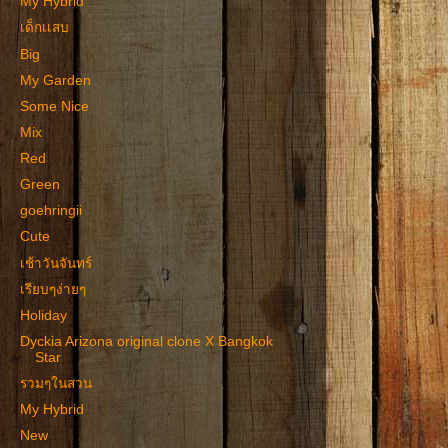
My Hybrid
เด็กเเสบ
Big
My Garden
Some Nice
Mix
Red
Green
goehringii
Cute
เช้าวันจันทร์
เรียบๆง่ายๆ
Holiday
Dyckia Arizona original clone X Bangkok
Star
รวมๆในสวน
My Hybrid
New