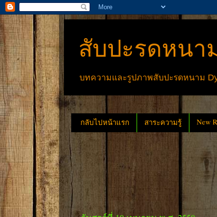
สับปะรดหนาม
บทความและรูปภาพสับปะรดหนาม Dyck
New Re
กลับไปหน้าแรก
สาระความรู้