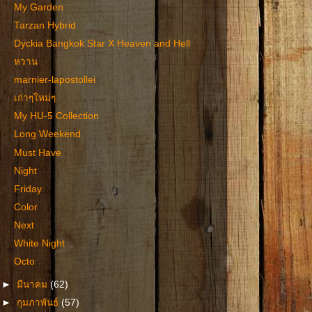
My Garden
Tarzan Hybrid
Dyckia Bangkok Star X Heaven and Hell
หวาน
marnier-lapostollei
เก่าๆใหม่ๆ
My HU-5 Collection
Long Weekend
Must Have
Night
Friday
Color
Next
White Night
Octo
►
มีนาคม
(62)
►
กุมภาพันธ์
(57)