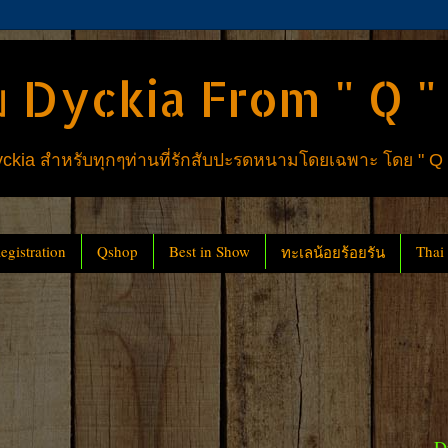
 Dyckia From " Q "
ia สำหรับทุกๆท่านที่รักสับปะรดหนามโดยเฉพาะ โดย " Q
gistration
Qshop
Best in Show
Thai
ทะเลน้อยร้อยรัน
D