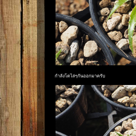
กำลังโตไล่ๆกันออกมาครับ