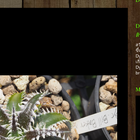
D
ส
สว
ขึ
Dy
เก
Dy
b
M