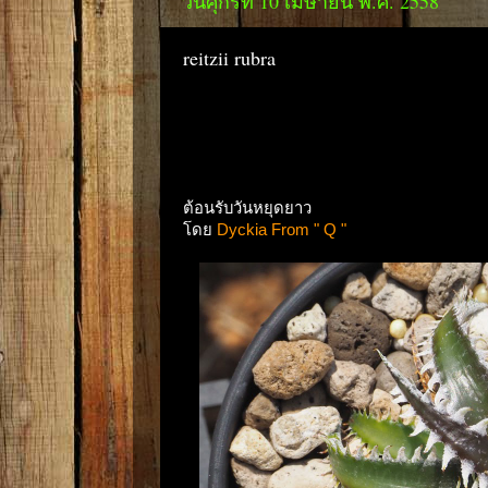
วันศุกร์ที่ 10 เมษายน พ.ศ. 2558
reitzii rubra
ต้อนรับวันหยุดยาว
โดย
Dyckia From " Q "