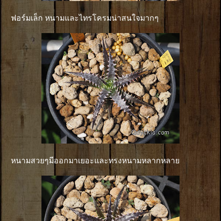
ฟอร์มเล็ก หนามและไทรโครมน่าสนใจมากๆ
หนามสวยๆมีออกมาเยอะและทรงหนามหลากหลาย