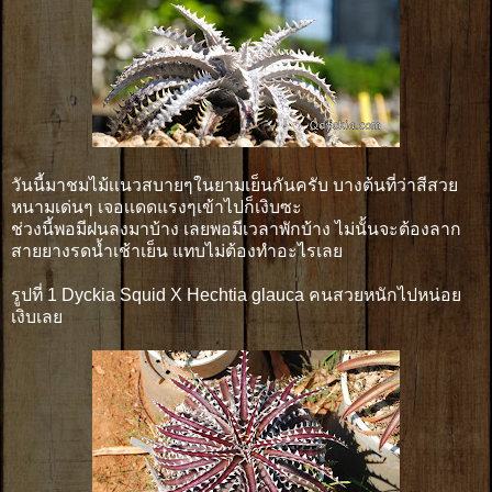
วันนี้มาชมไม้เเนวสบายๆในยามเย็นกันครับ บางต้นที่ว่าสีสวย
หนามเด่นๆ เจอเเดดแรงๆเข้าไปก็เงิบซะ
ช่วงนี้พอมีฝนลงมาบ้าง เลยพอมีเวลาพักบ้าง ไม่นั้นจะต้องลาก
สายยางรดน้ำเช้าเย็น แทบไม่ต้องทำอะไรเลย
รูปที่ 1 Dyckia Squid X Hechtia glauca คนสวยหนักไปหน่อย
เงิบเลย