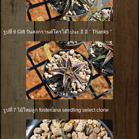
รูปที่ 6 Gift วันสงกรานต์ใครได้ไปนะ อิ อิ " Thanks "
รูปที่ 7 ไม้ใหม่ลูก fosteriana seedling select clone