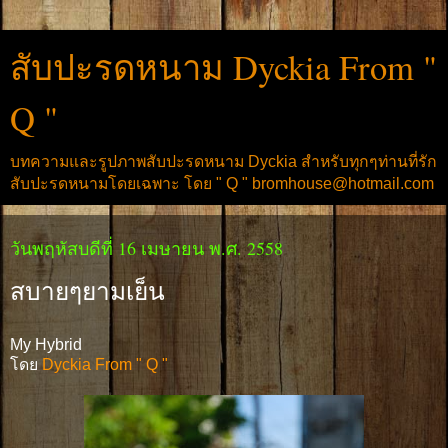
สับปะรดหนาม Dyckia From "
Q "
บทความและรูปภาพสับปะรดหนาม Dyckia สำหรับทุกๆท่านที่รัก
สับปะรดหนามโดยเฉพาะ โดย " Q " bromhouse@hotmail.com
วันพฤหัสบดีที่ 16 เมษายน พ.ศ. 2558
สบายๆยามเย็น
My Hybrid
โดย
Dyckia From " Q "