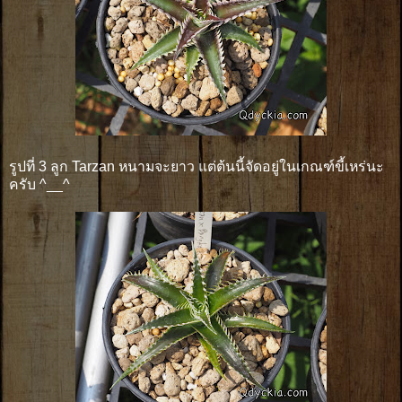
รูปที่ 3 ลูก Tarzan หนามจะยาว แต่ต้นนี้จัดอยู่ในเกณฑ์ขี้เหร่นะ
ครับ ^__^