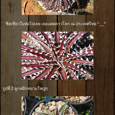
ซีดเซียวใบห่อไปเลย เจอแดดดาวโลก ณ.ประเทศไทย ^__^
รูปที่ 2 ลูกหมึกหนามใหญ่ๆ