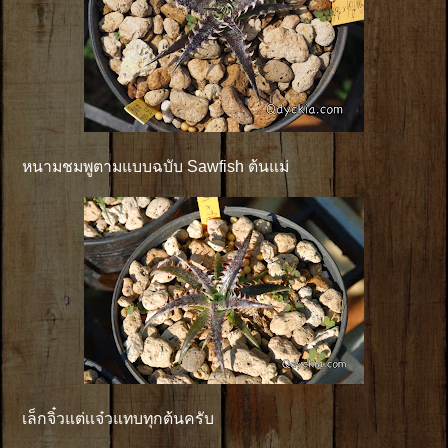
หนามชมพูตามแบบฉบับ Sawfish ต้นแม่
เล็กจิ๋วแต่เเจ๋วแทบทุกต้นครับ