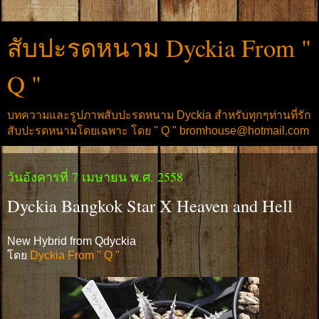
สับปะรดหนาม Dyckia From "
Q "
บทความและรูปภาพสับปะรดหนาม Dyckia สำหรับทุกๆท่านที่รัก
สับปะรดหนามโดยเฉพาะ โดย " Q " bromhouse@hotmail.com
วันอังคารที่ 7 เมษายน พ.ศ. 2558
Dyckia Bangkok Star X Heaven and Hell
New Hybrid from Qdyckia
โดย
Dyckia From " Q "