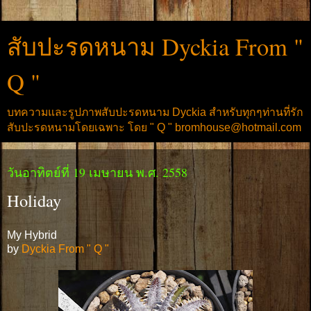
สับปะรดหนาม Dyckia From "
Q "
บทความและรูปภาพสับปะรดหนาม Dyckia สำหรับทุกๆท่านที่รัก
สับปะรดหนามโดยเฉพาะ โดย " Q " bromhouse@hotmail.com
วันอาทิตย์ที่ 19 เมษายน พ.ศ. 2558
Holiday
My Hybrid
by
Dyckia From " Q "