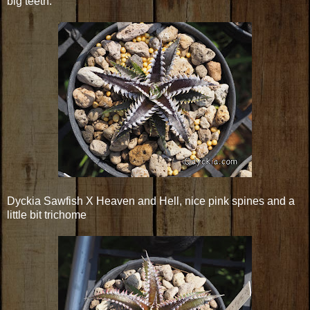
big teeth.
Dyckia Sawfish X Heaven and Hell, nice pink spines and a
little bit trichome