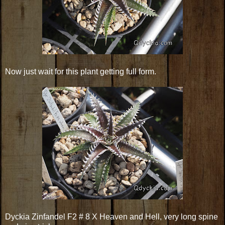
Now just wait for this plant getting full form.
Dyckia Zinfandel F2 # 8 X Heaven and Hell, very long spine