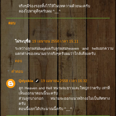
จริงๆมีร่องรอยทิ้งไว้ให้ในบทความด้วยนะครับ
ลองไปหาดูดีๆครับผม ^__^
ตอบ
ไม่ระบุชื่อ
19 เมษายน 2558 เวลา 15:11
ระหว่างลูกผสมbagkokกับลูกผสมheaven and hellแยกความ
แตกต่างของหนามยากจริงๆครับผมว่าใกล้เคียงครับ
ตอบ
คำตอบ
Qdyckia
19 เมษายน 2558 เวลา 16:32
ลูก Heaven and Hell หนามจะยาวและใหญ่กว่าครับ เท่าที่
เห็นออกมาตอนนี้นะครับ
ส่วนลูกบางกอก หนามจะออกแนวหงิกงอไม่เป็นทิศทาง
ครับ
ตอนนี้แยกได้ประมาณนี้ครับ ^__^