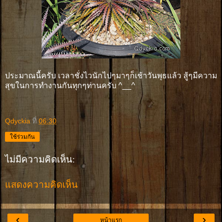
ประมาณนี้ครับ เวลาชั่งไวนักไปๆมาๆก็เช้าวันพุธแล้ว สู้ๆมีความ
สุขในการทำงานกันทุกๆท่านครับ ^__^
Qdyckia
ที่
06:30
ใช้ร่วมกัน
ไม่มีความคิดเห็น:
แสดงความคิดเห็น
‹
›
หน้าแรก