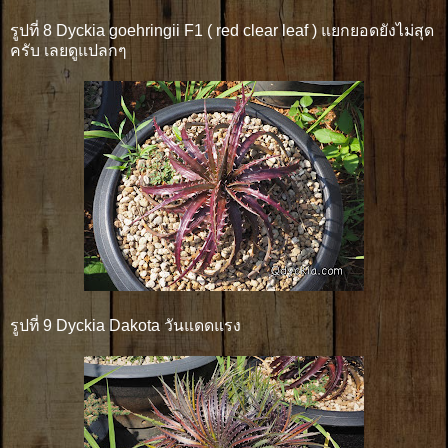
รูปที่ 8 Dyckia goehringii F1 ( red clear leaf ) แยกยอดยังไม่สุด
ครับ เลยดูแปลกๆ
รูปที่ 9 Dyckia Dakota วันแดดแรง