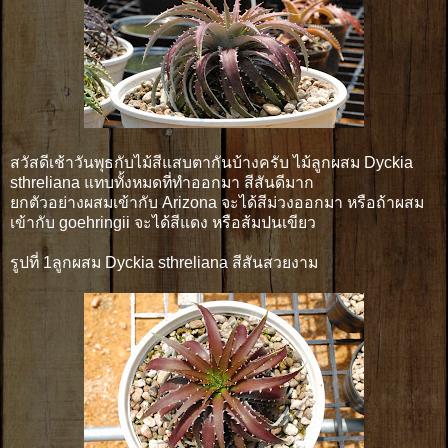
สวัสดีเช้าวันพุธกับไม้สีแสบตากันบ้างครับ ไม้ลูกผสม Dyckia
sthreliana แทบทั้งหมดที่ทำออกมา สีสันดีมาก
ยกตัวอย่างผสมเข้ากับ Arizona จะได้สีม่วงออกมา หรือถ้าผสม
เข้ากับ goehringii จะได้สีแดง หรือส้มปนเขียว
รูปที่ 1ลูกผสม Dyckia sthreliana สีสันสวยงาม