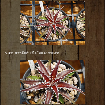
หนามขาวตัดกับเนื้อใบแดงสวยงาม