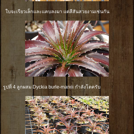
ใบจะเรียวเล็กและแคบลงมา แต่สีสันสวยงามเช่นกัน
รูปที่ 4 ลูกผสม Dyckia burle-marxii กำลังโตครับ