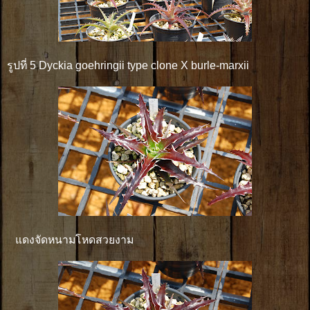
รูปที่ 5 Dyckia goehringii type clone X burle-marxii
แดงจัดหนามโหดสวยงาม