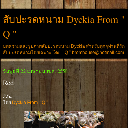
สับปะรดหนาม Dyckia From "
Q "
บทความและรูปภาพสับปะรดหนาม Dyckia สำหรับทุกๆท่านที่รัก
สับปะรดหนามโดยเฉพาะ โดย " Q " bromhouse@hotmail.com
วันพุธที่ 22 เมษายน พ.ศ. 2558
Red
สีสัน
โดย
Dyckia From " Q "