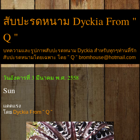
สับปะรดหนาม Dyckia From "
Q "
บทความและรูปภาพสับปะรดหนาม Dyckia สำหรับทุกๆท่านที่รัก
สับปะรดหนามโดยเฉพาะ โดย " Q " bromhouse@hotmail.com
วันอังคารที่ 3 มีนาคม พ.ศ. 2558
Sun
แดดแรง
โดย
Dyckia From " Q "