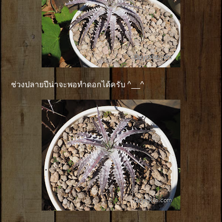
ช่วงปลายปีน่าจะพอทำดอกได้ครับ ^__^